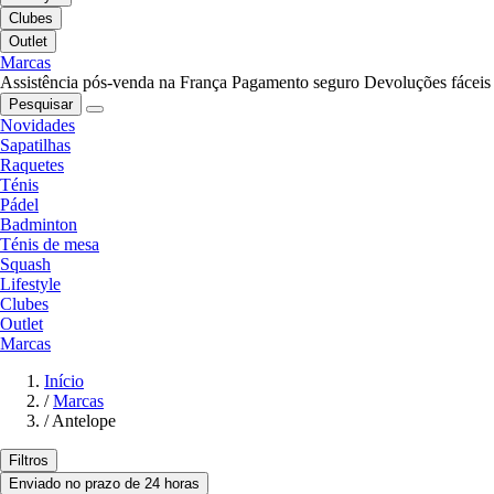
Clubes
Outlet
Marcas
Assistência pós-venda na França
Pagamento seguro
Devoluções fáceis
Pesquisar
Novidades
Sapatilhas
Raquetes
Ténis
Pádel
Badminton
Ténis de mesa
Squash
Lifestyle
Clubes
Outlet
Marcas
Início
/
Marcas
/
Antelope
Filtros
Enviado no prazo de 24 horas