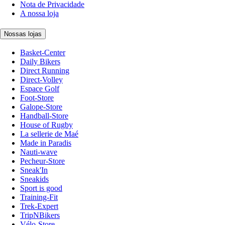
Nota de Privacidade
A nossa loja
Nossas lojas
Basket-Center
Daily Bikers
Direct Running
Direct-Volley
Espace Golf
Foot-Store
Galope-Store
Handball-Store
House of Rugby
La sellerie de Maé
Made in Paradis
Nauti-wave
Pecheur-Store
Sneak'In
Sneakids
Sport is good
Training-Fit
Trek-Expert
TripNBikers
Vélo-Store