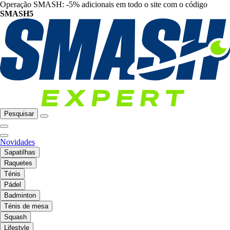
Operação SMASH: -5% adicionais em todo o site com o código
SMASH5
Pesquisar
Novidades
Sapatilhas
Raquetes
Ténis
Pádel
Badminton
Ténis de mesa
Squash
Lifestyle