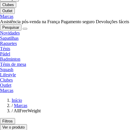
Clubes
Outlet
Marcas
Assistência pós-venda na França
Pagamento seguro
Devoluções fáceis
Pesquisar
Novidades
Sapatilhas
Raquetes
Ténis
Pádel
Badminton
Ténis de mesa
Squash
Lifestyle
Clubes
Outlet
Marcas
Início
/
Marcas
/
AllFreeWeight
Filtros
Ver o produto