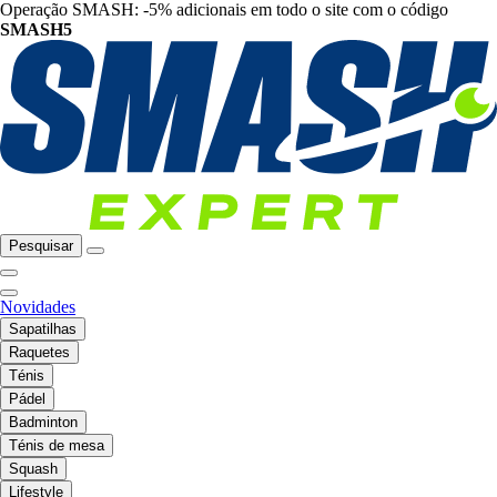
Operação SMASH: -5% adicionais em todo o site com o código
SMASH5
Pesquisar
Novidades
Sapatilhas
Raquetes
Ténis
Pádel
Badminton
Ténis de mesa
Squash
Lifestyle