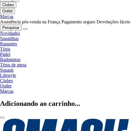
Clubes
Outlet
Marcas
Assistência pós-venda na França
Pagamento seguro
Devoluções fáceis
Pesquisar
Novidades
Sapatilhas
Raquetes
Ténis
Pádel
Badminton
Ténis de mesa
Squash
Lifestyle
Clubes
Outlet
Marcas
Adicionando ao carrinho...