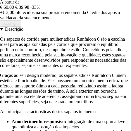
A partir de
€ 60,00
€ 39,98
-33%
+€ 2,00
oferecidos na sua proxima encomenda
Creditados apos a
validacao da sua encomenda
Loading...
Descrição
Os sapatos de corrida para mulher adidas Runfalcon 6 são a escolha
ideal para as apaixonadas pela corrida que procuram o equilíbrio
perfeito entre conforto, desempenho e estilo. Concebidos pela adidas,
uma marca reconhecida pela sua inovação e qualidade, estes sapatos
são especialmente desenvolvidos para responder às necessidades das
corredoras, sejam elas iniciantes ou experientes.
Graças ao seu design moderno, os sapatos adidas Runfalcon 6 unem
estética e funcionalidade. Eles possuem um amortecimento eficaz que
oferece um suporte ótimo a cada passada, reduzindo assim a fadiga
durante as longas sessões de treino. A sola exterior em borracha
garante uma excelente aderência, assegurando uma tração segura em
diferentes superfícies, seja na estrada ou em trilhos.
As principais características destes sapatos incluem :
Amortecimento responsivo:
Integração de uma espuma leve
que otimiza a absorção dos impactos.