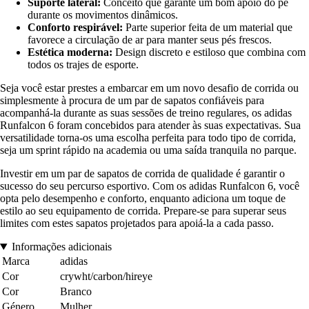
Suporte lateral:
Conceito que garante um bom apoio do pé
durante os movimentos dinâmicos.
Conforto respirável:
Parte superior feita de um material que
favorece a circulação de ar para manter seus pés frescos.
Estética moderna:
Design discreto e estiloso que combina com
todos os trajes de esporte.
Seja você estar prestes a embarcar em um novo desafio de corrida ou
simplesmente à procura de um par de sapatos confiáveis para
acompanhá-la durante as suas sessões de treino regulares, os adidas
Runfalcon 6 foram concebidos para atender às suas expectativas. Sua
versatilidade torna-os uma escolha perfeita para todo tipo de corrida,
seja um sprint rápido na academia ou uma saída tranquila no parque.
Investir em um par de sapatos de corrida de qualidade é garantir o
sucesso do seu percurso esportivo. Com os adidas Runfalcon 6, você
opta pelo desempenho e conforto, enquanto adiciona um toque de
estilo ao seu equipamento de corrida. Prepare-se para superar seus
limites com estes sapatos projetados para apoiá-la a cada passo.
Informações adicionais
Marca
adidas
Cor
crywht/carbon/hireye
Cor
Branco
Género
Mulher