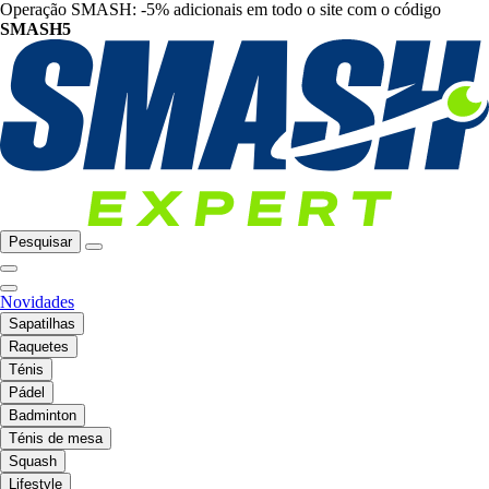
Operação SMASH: -5% adicionais em todo o site com o código
SMASH5
Pesquisar
Novidades
Sapatilhas
Raquetes
Ténis
Pádel
Badminton
Ténis de mesa
Squash
Lifestyle