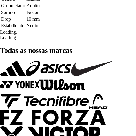
Grupo etário
Adulto
Sortido
Falcon
Drop
10 mm
Estabilidade
Neutre
Loading...
Loading...
Todas as nossas marcas