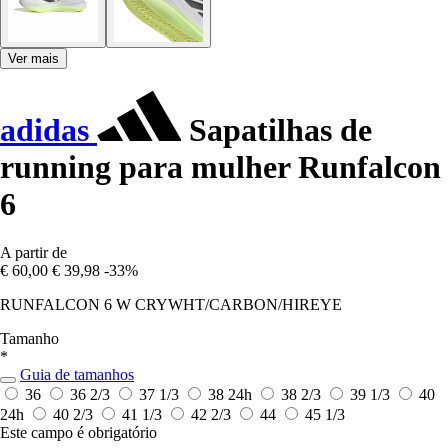
Ver mais
adidas
Sapatilhas de
running para mulher Runfalcon
6
A partir de
€ 60,00
€ 39,98
-33%
RUNFALCON 6 W CRYWHT/CARBON/HIREYE
Tamanho
*
Guia de tamanhos
36
36 2/3
37 1/3
38
24h
38 2/3
39 1/3
40
24h
40 2/3
41 1/3
42 2/3
44
45 1/3
Este campo é obrigatório