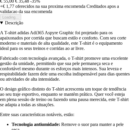
€ 55,00
€ 35,48
-35%
+€ 1,77
oferecidos na sua proxima encomenda
Creditados apos a
validacao da sua encomenda
Loading...
Descrição
A T-shirt adidas Adi365 Aspyre Graphic foi projetado para os
apaixonados por corrida que buscam estilo e conforto. Com seu corte
moderno e materiais de alta qualidade, este T-shirt é o equipamento
ideal para os seus treinos e corridas ao ar livre.
Fabricado com tecnologia avançada, o T-shirt promove uma excelente
gestão da umidade, permitindo que sua pele permaneça seca e
confortável mesmo durante os esforços mais intensos. Sua leveza e
respirabilidade fazem dele uma escolha indispensável para dias quentes
ou atividades de alta intensidade.
O design gráfico distinto do T-shirt acrescenta um toque de tendência
ao seu traje esportivo, enquanto se mantém prático. Quer você esteja
em plena sessão de treino ou fazendo uma pausa merecida, este T-shirt
se adapta a todas as situações.
Entre suas características notáveis, estão:
Tecnologia antiumidade:
Remove o suor para manter a pele
seca.