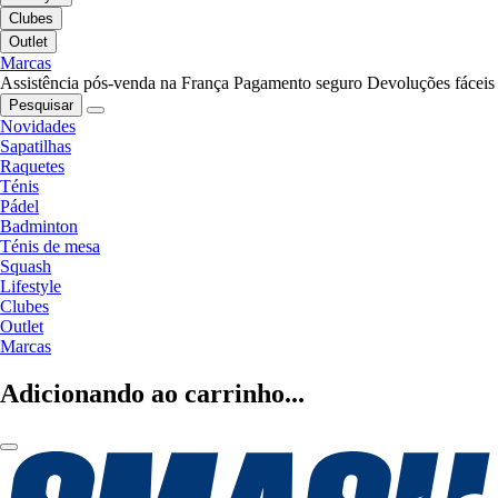
Clubes
Outlet
Marcas
Assistência pós-venda na França
Pagamento seguro
Devoluções fáceis
Pesquisar
Novidades
Sapatilhas
Raquetes
Ténis
Pádel
Badminton
Ténis de mesa
Squash
Lifestyle
Clubes
Outlet
Marcas
Adicionando ao carrinho...