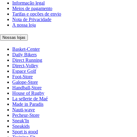
Informação legal
Meios de pagamento
Tarifas e opções de envio
Nota de Privacidade
A nossa loja
Nossas lojas
Basket-Center
Daily Bikers
Direct Running
Direct-Volley
Espace Golf
Foot-Store
Galope-Store
Handball-Store
House of Rugby
La sellerie de Maé
Made in Paradis
Nauti-wave
Pecheur-Store
Sneak'In
Sneakids
Sport is good