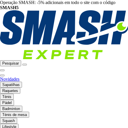
Operação SMASH: -5% adicionais em todo o site com o código
SMASH5
Pesquisar
Novidades
Sapatilhas
Raquetes
Ténis
Pádel
Badminton
Ténis de mesa
Squash
Lifestyle