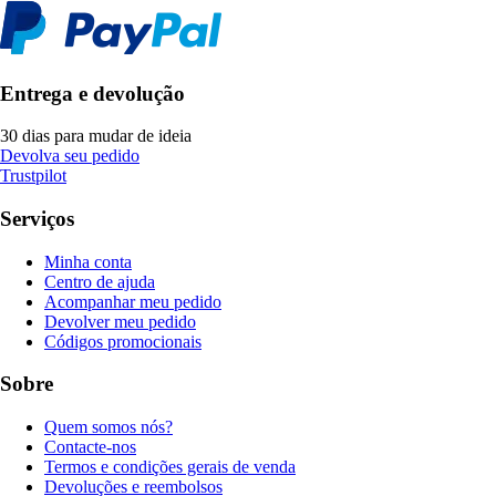
Entrega e devolução
30 dias para mudar de ideia
Devolva seu pedido
Trustpilot
Serviços
Minha conta
Centro de ajuda
Acompanhar meu pedido
Devolver meu pedido
Códigos promocionais
Sobre
Quem somos nós?
Contacte-nos
Termos e condições gerais de venda
Devoluções e reembolsos