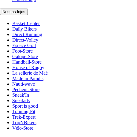
Nossas lojas
Basket-Center
Daily Bikers
Direct Running
Direct-Volley
Espace Golf
Foot-Store
Galope-Store
Handball-Store
House of Rugby
La sellerie de Maé
Made in Paradis
Nauti-wave
Pecheur-Store
Sneak'In
Sneakids
Sport is good
Training-Fit
Trek-Expert
TripNBikers
Vélo-Store