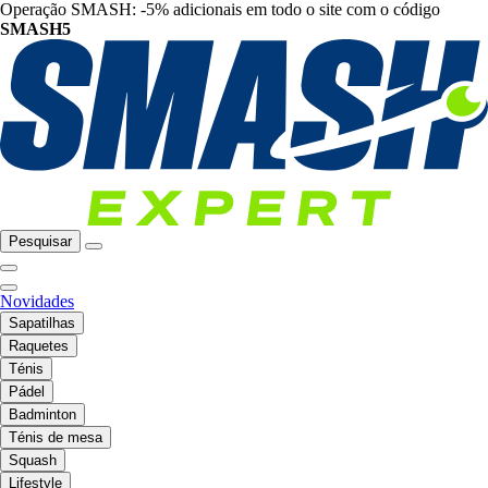
Operação SMASH: -5% adicionais em todo o site com o código
SMASH5
Pesquisar
Novidades
Sapatilhas
Raquetes
Ténis
Pádel
Badminton
Ténis de mesa
Squash
Lifestyle