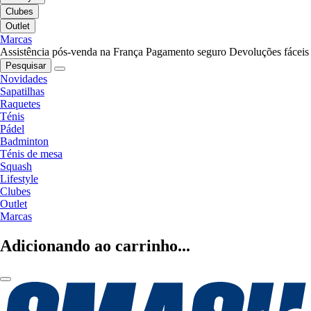
Clubes
Outlet
Marcas
Assistência pós-venda na França
Pagamento seguro
Devoluções fáceis
Pesquisar
Novidades
Sapatilhas
Raquetes
Ténis
Pádel
Badminton
Ténis de mesa
Squash
Lifestyle
Clubes
Outlet
Marcas
Adicionando ao carrinho...