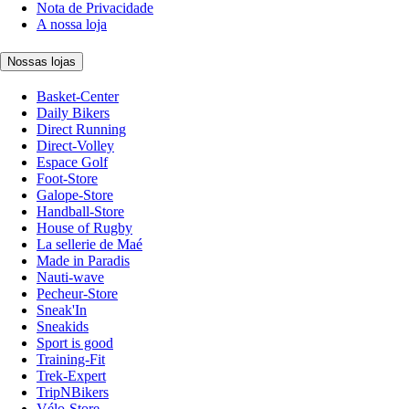
Nota de Privacidade
A nossa loja
Nossas lojas
Basket-Center
Daily Bikers
Direct Running
Direct-Volley
Espace Golf
Foot-Store
Galope-Store
Handball-Store
House of Rugby
La sellerie de Maé
Made in Paradis
Nauti-wave
Pecheur-Store
Sneak'In
Sneakids
Sport is good
Training-Fit
Trek-Expert
TripNBikers
Vélo-Store