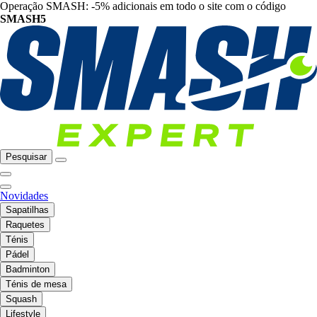
Operação SMASH: -5% adicionais em todo o site com o código
SMASH5
Pesquisar
Novidades
Sapatilhas
Raquetes
Ténis
Pádel
Badminton
Ténis de mesa
Squash
Lifestyle