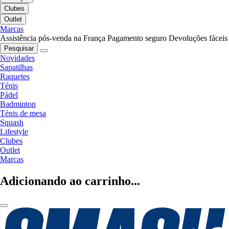
Clubes
Outlet
Marcas
Assistência pós-venda na França
Pagamento seguro
Devoluções fáceis
Pesquisar
Novidades
Sapatilhas
Raquetes
Ténis
Pádel
Badminton
Ténis de mesa
Squash
Lifestyle
Clubes
Outlet
Marcas
Adicionando ao carrinho...