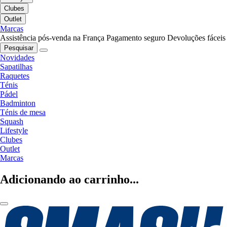
Clubes
Outlet
Marcas
Assistência pós-venda na França
Pagamento seguro
Devoluções fáceis
Pesquisar
Novidades
Sapatilhas
Raquetes
Ténis
Pádel
Badminton
Ténis de mesa
Squash
Lifestyle
Clubes
Outlet
Marcas
Adicionando ao carrinho...