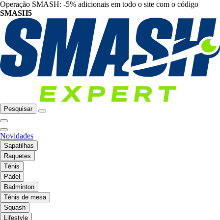
Operação SMASH: -5% adicionais em todo o site com o código
SMASH5
Pesquisar
Novidades
Sapatilhas
Raquetes
Ténis
Pádel
Badminton
Ténis de mesa
Squash
Lifestyle