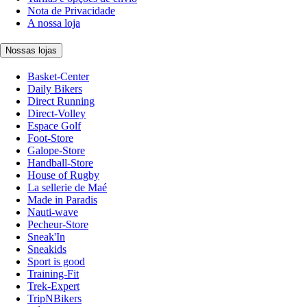
Nota de Privacidade
A nossa loja
Nossas lojas
Basket-Center
Daily Bikers
Direct Running
Direct-Volley
Espace Golf
Foot-Store
Galope-Store
Handball-Store
House of Rugby
La sellerie de Maé
Made in Paradis
Nauti-wave
Pecheur-Store
Sneak'In
Sneakids
Sport is good
Training-Fit
Trek-Expert
TripNBikers