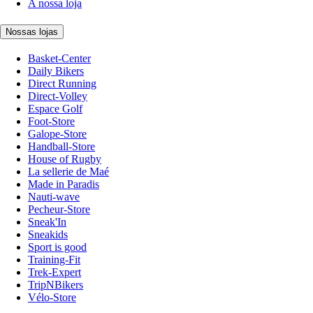
A nossa loja
Nossas lojas
Basket-Center
Daily Bikers
Direct Running
Direct-Volley
Espace Golf
Foot-Store
Galope-Store
Handball-Store
House of Rugby
La sellerie de Maé
Made in Paradis
Nauti-wave
Pecheur-Store
Sneak'In
Sneakids
Sport is good
Training-Fit
Trek-Expert
TripNBikers
Vélo-Store