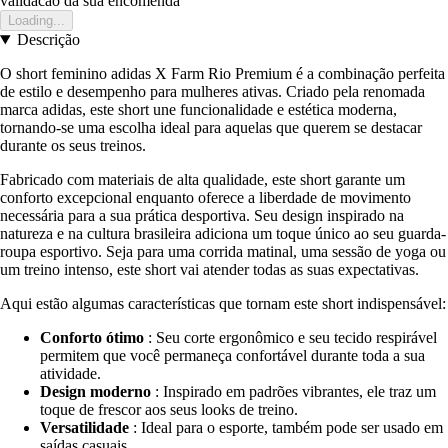
validacao da sua encomenda
Loading...
Descrição
O short feminino adidas X Farm Rio Premium é a combinação perfeita
de estilo e desempenho para mulheres ativas. Criado pela renomada
marca adidas, este short une funcionalidade e estética moderna,
tornando-se uma escolha ideal para aquelas que querem se destacar
durante os seus treinos.
Fabricado com materiais de alta qualidade, este short garante um
conforto excepcional enquanto oferece a liberdade de movimento
necessária para a sua prática desportiva. Seu design inspirado na
natureza e na cultura brasileira adiciona um toque único ao seu guarda-
roupa esportivo. Seja para uma corrida matinal, uma sessão de yoga ou
um treino intenso, este short vai atender todas as suas expectativas.
Aqui estão algumas características que tornam este short indispensável:
Conforto ótimo
: Seu corte ergonômico e seu tecido respirável
permitem que você permaneça confortável durante toda a sua
atividade.
Design moderno
: Inspirado em padrões vibrantes, ele traz um
toque de frescor aos seus looks de treino.
Versatilidade
: Ideal para o esporte, também pode ser usado em
saídas casuais.