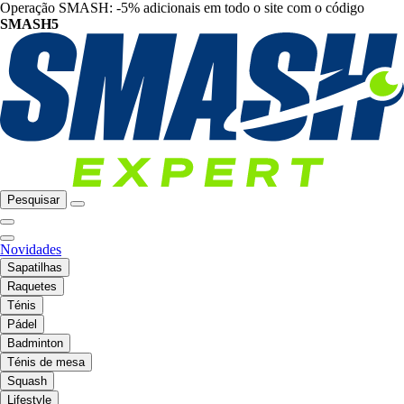
Operação SMASH: -5% adicionais em todo o site com o código
SMASH5
Pesquisar
Novidades
Sapatilhas
Raquetes
Ténis
Pádel
Badminton
Ténis de mesa
Squash
Lifestyle