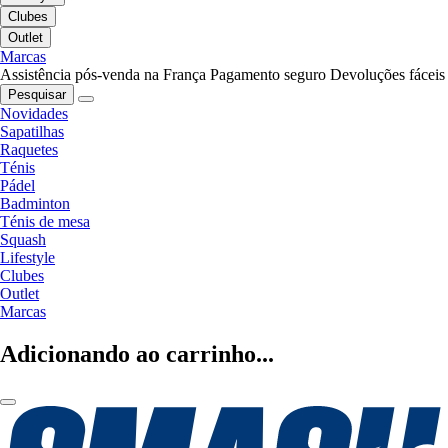
Clubes
Outlet
Marcas
Assistência pós-venda na França
Pagamento seguro
Devoluções fáceis
Pesquisar
Novidades
Sapatilhas
Raquetes
Ténis
Pádel
Badminton
Ténis de mesa
Squash
Lifestyle
Clubes
Outlet
Marcas
Adicionando ao carrinho...