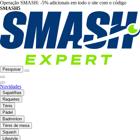
Operação SMASH: -5% adicionais em todo o site com o código
SMASH5
Pesquisar
Novidades
Sapatilhas
Raquetes
Ténis
Pádel
Badminton
Ténis de mesa
Squash
Lifestyle