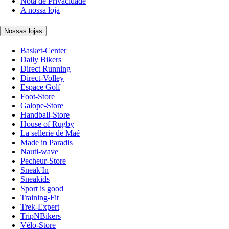
Nota de Privacidade
A nossa loja
Nossas lojas
Basket-Center
Daily Bikers
Direct Running
Direct-Volley
Espace Golf
Foot-Store
Galope-Store
Handball-Store
House of Rugby
La sellerie de Maé
Made in Paradis
Nauti-wave
Pecheur-Store
Sneak'In
Sneakids
Sport is good
Training-Fit
Trek-Expert
TripNBikers
Vélo-Store