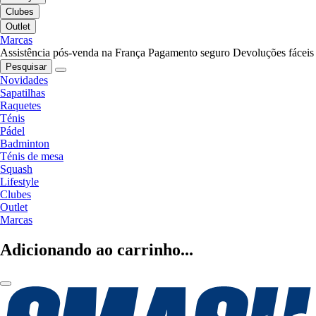
Clubes
Outlet
Marcas
Assistência pós-venda na França
Pagamento seguro
Devoluções fáceis
Pesquisar
Novidades
Sapatilhas
Raquetes
Ténis
Pádel
Badminton
Ténis de mesa
Squash
Lifestyle
Clubes
Outlet
Marcas
Adicionando ao carrinho...