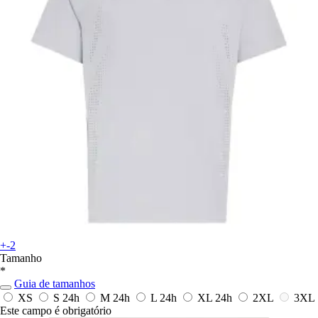
+-2
Tamanho
*
Guia de tamanhos
XS
S
24h
M
24h
L
24h
XL
24h
2XL
3XL
Este campo é obrigatório