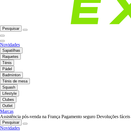
Pesquisar
Novidades
Sapatilhas
Raquetes
Ténis
Pádel
Badminton
Ténis de mesa
Squash
Lifestyle
Clubes
Outlet
Marcas
Assistência pós-venda na França
Pagamento seguro
Devoluções fáceis
Pesquisar
Novidades