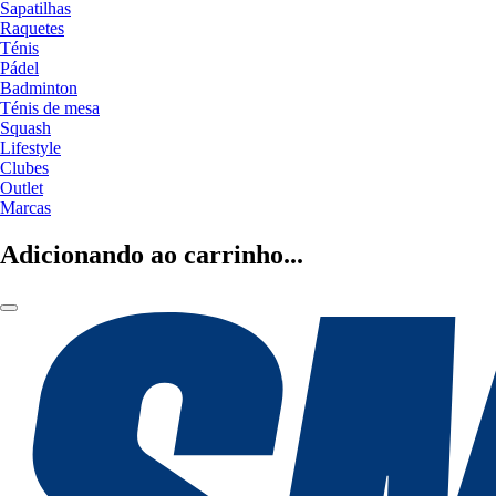
Sapatilhas
Raquetes
Ténis
Pádel
Badminton
Ténis de mesa
Squash
Lifestyle
Clubes
Outlet
Marcas
Adicionando ao carrinho...