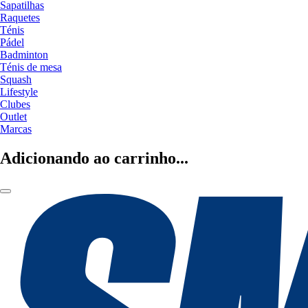
Sapatilhas
Raquetes
Ténis
Pádel
Badminton
Ténis de mesa
Squash
Lifestyle
Clubes
Outlet
Marcas
Adicionando ao carrinho...