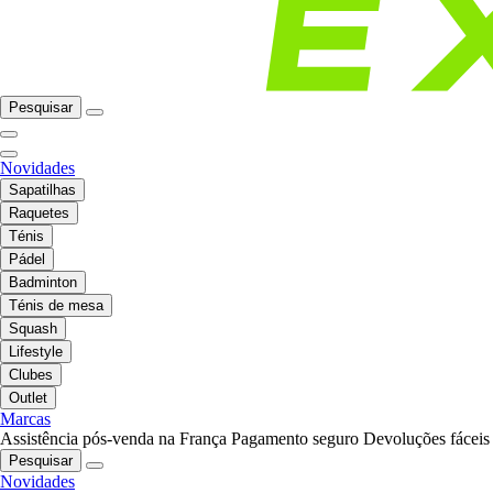
Pesquisar
Novidades
Sapatilhas
Raquetes
Ténis
Pádel
Badminton
Ténis de mesa
Squash
Lifestyle
Clubes
Outlet
Marcas
Assistência pós-venda na França
Pagamento seguro
Devoluções fáceis
Pesquisar
Novidades