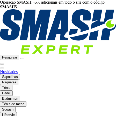
Operação SMASH: -5% adicionais em todo o site com o código
SMASH5
Pesquisar
Novidades
Sapatilhas
Raquetes
Ténis
Pádel
Badminton
Ténis de mesa
Squash
Lifestyle