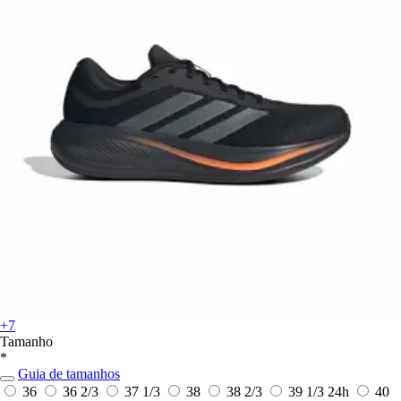
+7
Tamanho
*
Guia de tamanhos
36
36 2/3
37 1/3
38
38 2/3
39 1/3
24h
40