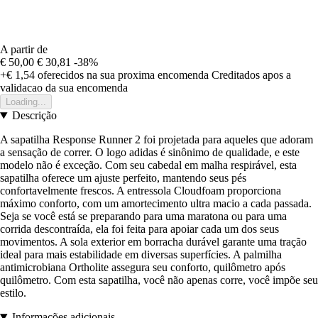
A partir de
€ 50,00
€ 30,81
-38%
+€ 1,54
oferecidos na sua proxima encomenda
Creditados apos a
validacao da sua encomenda
Loading...
Descrição
A sapatilha Response Runner 2 foi projetada para aqueles que adoram
a sensação de correr. O logo adidas é sinônimo de qualidade, e este
modelo não é exceção. Com seu cabedal em malha respirável, esta
sapatilha oferece um ajuste perfeito, mantendo seus pés
confortavelmente frescos. A entressola Cloudfoam proporciona
máximo conforto, com um amortecimento ultra macio a cada passada.
Seja se você está se preparando para uma maratona ou para uma
corrida descontraída, ela foi feita para apoiar cada um dos seus
movimentos. A sola exterior em borracha durável garante uma tração
ideal para mais estabilidade em diversas superfícies. A palmilha
antimicrobiana Ortholite assegura seu conforto, quilômetro após
quilômetro. Com esta sapatilha, você não apenas corre, você impõe seu
estilo.
Informações adicionais