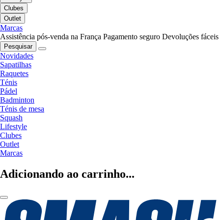
Clubes
Outlet
Marcas
Assistência pós-venda na França
Pagamento seguro
Devoluções fáceis
Pesquisar
Novidades
Sapatilhas
Raquetes
Ténis
Pádel
Badminton
Ténis de mesa
Squash
Lifestyle
Clubes
Outlet
Marcas
Adicionando ao carrinho...