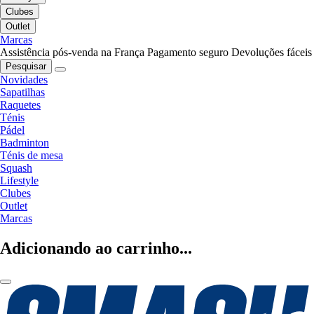
Clubes
Outlet
Marcas
Assistência pós-venda na França
Pagamento seguro
Devoluções fáceis
Pesquisar
Novidades
Sapatilhas
Raquetes
Ténis
Pádel
Badminton
Ténis de mesa
Squash
Lifestyle
Clubes
Outlet
Marcas
Adicionando ao carrinho...