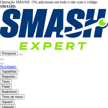
Operação SMASH: -5% adicionais em todo o site com o código
SMASH5
Pesquisar
Novidades
Sapatilhas
Raquetes
Ténis
Pádel
Badminton
Ténis de mesa
Squash
Lifestyle