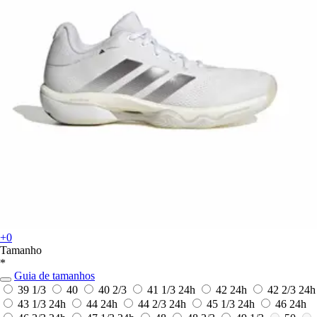
+0
Tamanho
*
Guia de tamanhos
39 1/3
40
40 2/3
41 1/3
24h
42
24h
42 2/3
24h
43 1/3
24h
44
24h
44 2/3
24h
45 1/3
24h
46
24h