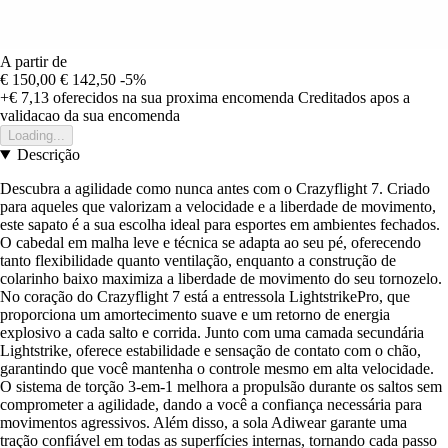
A partir de
€ 150,00
€ 142,50
-5%
+€ 7,13
oferecidos na sua proxima encomenda
Creditados apos a
validacao da sua encomenda
Loading...
Descrição
Descubra a agilidade como nunca antes com o Crazyflight 7. Criado
para aqueles que valorizam a velocidade e a liberdade de movimento,
este sapato é a sua escolha ideal para esportes em ambientes fechados.
O cabedal em malha leve e técnica se adapta ao seu pé, oferecendo
tanto flexibilidade quanto ventilação, enquanto a construção de
colarinho baixo maximiza a liberdade de movimento do seu tornozelo.
No coração do Crazyflight 7 está a entressola LightstrikePro, que
proporciona um amortecimento suave e um retorno de energia
explosivo a cada salto e corrida. Junto com uma camada secundária
Lightstrike, oferece estabilidade e sensação de contato com o chão,
garantindo que você mantenha o controle mesmo em alta velocidade.
O sistema de torção 3-em-1 melhora a propulsão durante os saltos sem
comprometer a agilidade, dando a você a confiança necessária para
movimentos agressivos. Além disso, a sola Adiwear garante uma
tração confiável em todas as superfícies internas, tornando cada passo