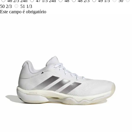
46 2/3
24h
47 1/3
24h
48
48 2/3
49 1/3
50
50 2/3
51 1/3
Este campo é obrigatório