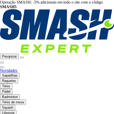
Operação SMASH: -5% adicionais em todo o site com o código
SMASH5
Pesquisar
Novidades
Sapatilhas
Raquetes
Ténis
Pádel
Badminton
Ténis de mesa
Squash
Lifestyle