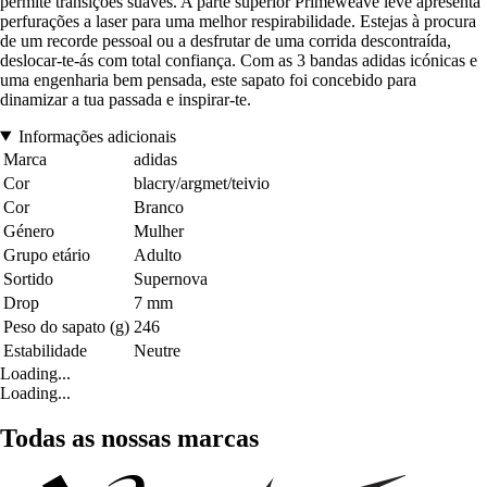
permite transições suaves. A parte superior Primeweave leve apresenta
perfurações a laser para uma melhor respirabilidade. Estejas à procura
de um recorde pessoal ou a desfrutar de uma corrida descontraída,
deslocar-te-ás com total confiança. Com as 3 bandas adidas icónicas e
uma engenharia bem pensada, este sapato foi concebido para
dinamizar a tua passada e inspirar-te.
Informações adicionais
Marca
adidas
Cor
blacry/argmet/teivio
Cor
Branco
Género
Mulher
Grupo etário
Adulto
Sortido
Supernova
Drop
7 mm
Peso do sapato (g)
246
Estabilidade
Neutre
Loading...
Loading...
Todas as nossas marcas