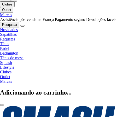
Clubes
Outlet
Marcas
Assistência pós-venda na França
Pagamento seguro
Devoluções fáceis
Pesquisar
Novidades
Sapatilhas
Raquetes
Ténis
Pádel
Badminton
Ténis de mesa
Squash
Lifestyle
Clubes
Outlet
Marcas
Adicionando ao carrinho...