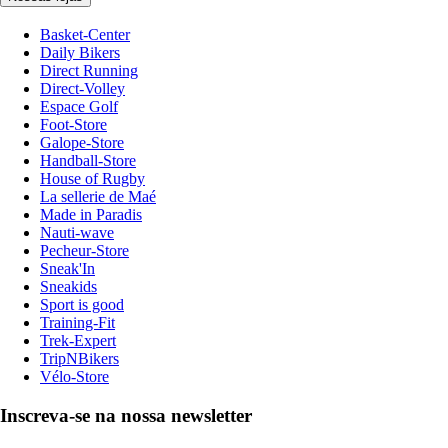
Basket-Center
Daily Bikers
Direct Running
Direct-Volley
Espace Golf
Foot-Store
Galope-Store
Handball-Store
House of Rugby
La sellerie de Maé
Made in Paradis
Nauti-wave
Pecheur-Store
Sneak'In
Sneakids
Sport is good
Training-Fit
Trek-Expert
TripNBikers
Vélo-Store
Inscreva-se na nossa newsletter