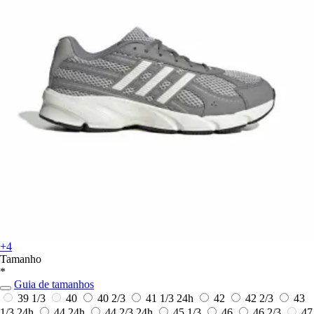
+4
Tamanho
*
Guia de tamanhos
39 1/3
40
40 2/3
41 1/3
24h
42
42 2/3
43
1/3
24h
44
24h
44 2/3
24h
45 1/3
46
46 2/3
47