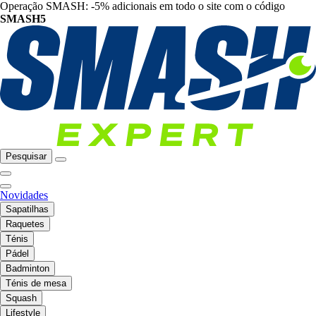
Operação SMASH: -5% adicionais em todo o site com o código
SMASH5
Pesquisar
Novidades
Sapatilhas
Raquetes
Ténis
Pádel
Badminton
Ténis de mesa
Squash
Lifestyle