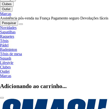
Clubes
Outlet
Marcas
Assistência pós-venda na França
Pagamento seguro
Devoluções fáceis
Pesquisar
Novidades
Sapatilhas
Raquetes
Ténis
Pádel
Badminton
Ténis de mesa
Squash
Lifestyle
Clubes
Outlet
Marcas
Adicionando ao carrinho...