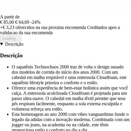
A partir de
€ 85,00
€ 64,69
-24%
+€ 3,23
oferecidos na sua proxima encomenda
Creditados apos a
validacao da sua encomenda
Loading...
Descrição
Descrição
O sapatênis Technochaos 2000 traz de volta o design ousado
dos modelos de corrida do início dos anos 2000. Com um
cabedal em malha respirável e uma entressola Cloudfoam, este
sapatênis lifestyle prioriza o conforto e o estilo.
Oferece uma experiência de bem-estar holística assim que você
calça. A entressola acolchoada Cloudfoam é projetada para um
passo ultra-suave. O cabedal em malha têxtil permite que seus
pés respiram facilmente, enquanto a sola externa esculpida e
volumosa reforça seu estilo.
Esta homenagem ao ano 2000 com vibes vanguardistas funde o
legado da adidas com a inovação moderna. Combinada com um
jogger ou jeans, na academia ou na cidade, este tênis
proporciona estilo e conforto no dia a dia.