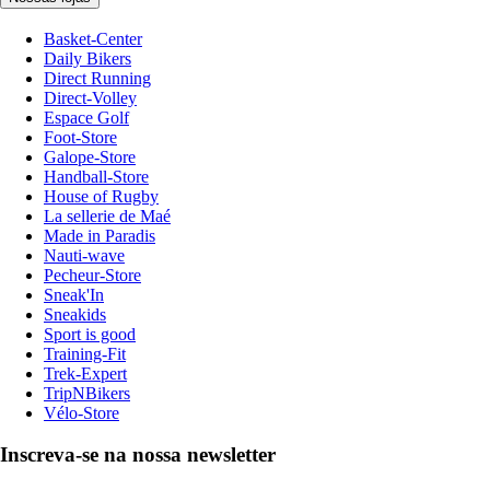
Basket-Center
Daily Bikers
Direct Running
Direct-Volley
Espace Golf
Foot-Store
Galope-Store
Handball-Store
House of Rugby
La sellerie de Maé
Made in Paradis
Nauti-wave
Pecheur-Store
Sneak'In
Sneakids
Sport is good
Training-Fit
Trek-Expert
TripNBikers
Vélo-Store
Inscreva-se na nossa newsletter