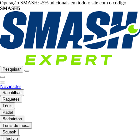
Operação SMASH: -5% adicionais em todo o site com o código
SMASH5
Pesquisar
Novidades
Sapatilhas
Raquetes
Ténis
Pádel
Badminton
Ténis de mesa
Squash
Lifestyle