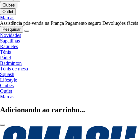
Clubes
Outlet
Marcas
Assistência pós-venda na França
Pagamento seguro
Devoluções fáceis
Pesquisar
Novidades
Sapatilhas
Raquetes
Ténis
Pádel
Badminton
Ténis de mesa
Squash
Lifestyle
Clubes
Outlet
Marcas
Adicionando ao carrinho...