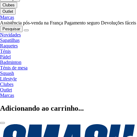
Clubes
Outlet
Marcas
Assistência pós-venda na França
Pagamento seguro
Devoluções fáceis
Pesquisar
Novidades
Sapatilhas
Raquetes
Ténis
Pádel
Badminton
Ténis de mesa
Squash
Lifestyle
Clubes
Outlet
Marcas
Adicionando ao carrinho...