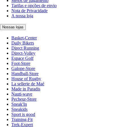
Meios de pagamento
Tarifas e opções de envio
Nota de Privacidade
A nossa loja
Nossas lojas
Basket-Center
Daily Bikers
Direct Running
Direct-Volley
Espace Golf
Foot-Store
Galope-Store
Handball-Store
House of Rugby
La sellerie de Maé
Made in Paradis
Nauti-wave
Pecheur-Store
Sneak'In
Sneakids
Sport is good
Training-Fit
Trek-Expert