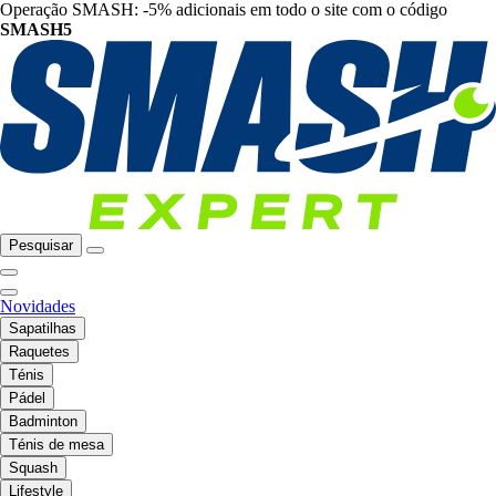
Operação SMASH: -5% adicionais em todo o site com o código
SMASH5
Pesquisar
Novidades
Sapatilhas
Raquetes
Ténis
Pádel
Badminton
Ténis de mesa
Squash
Lifestyle