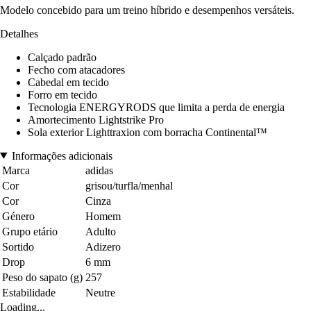
Modelo concebido para um treino híbrido e desempenhos versáteis.
Detalhes
Calçado padrão
Fecho com atacadores
Cabedal em tecido
Forro em tecido
Tecnologia ENERGYRODS que limita a perda de energia
Amortecimento Lightstrike Pro
Sola exterior Lighttraxion com borracha Continental™
Informações adicionais
Marca
adidas
Cor
grisou/turfla/menhal
Cor
Cinza
Género
Homem
Grupo etário
Adulto
Sortido
Adizero
Drop
6 mm
Peso do sapato (g)
257
Estabilidade
Neutre
Loading...