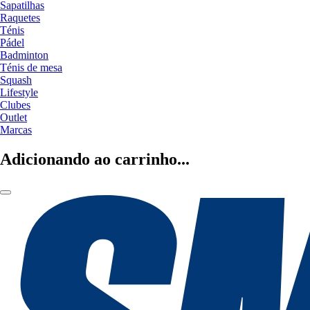
Sapatilhas
Raquetes
Ténis
Pádel
Badminton
Ténis de mesa
Squash
Lifestyle
Clubes
Outlet
Marcas
Adicionando ao carrinho...