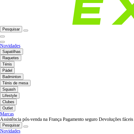
Pesquisar
Novidades
Sapatilhas
Raquetes
Ténis
Pádel
Badminton
Ténis de mesa
Squash
Lifestyle
Clubes
Outlet
Marcas
Assistência pós-venda na França
Pagamento seguro
Devoluções fáceis
Pesquisar
Novidades