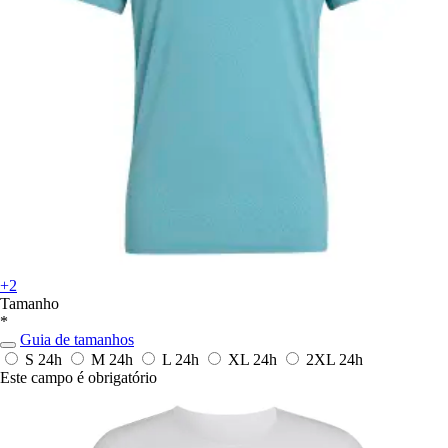
+2
Tamanho
*
Guia de tamanhos
S
24h
M
24h
L
24h
XL
24h
2XL
24h
Este campo é obrigatório