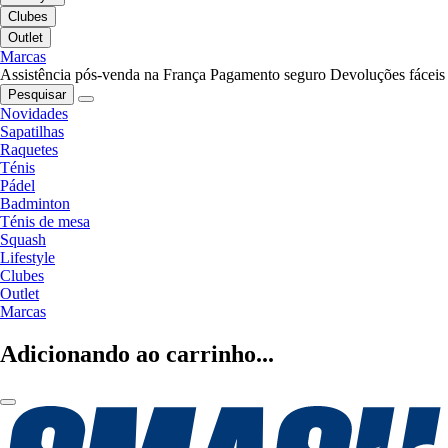
Clubes
Outlet
Marcas
Assistência pós-venda na França
Pagamento seguro
Devoluções fáceis
Pesquisar
Novidades
Sapatilhas
Raquetes
Ténis
Pádel
Badminton
Ténis de mesa
Squash
Lifestyle
Clubes
Outlet
Marcas
Adicionando ao carrinho...