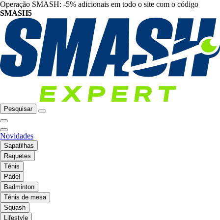
Operação SMASH: -5% adicionais em todo o site com o código
SMASH5
Pesquisar
Novidades
Sapatilhas
Raquetes
Ténis
Pádel
Badminton
Ténis de mesa
Squash
Lifestyle