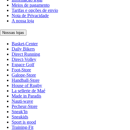
Meios de pagamento
Tarifas e opções de envio
Nota de Privacidade
A nossa loja
Nossas lojas
Basket-Center
Daily Bikers
Direct Running
Direct-Volley
Espace Golf
Foot-Store
Galope-Store
Handball-Store
House of Rugby
La sellerie de Maé
Made in Paradis
Nauti-wave
Pecheur-Store
Sneak'In
Sneakids
Sport is good
Training-Fit