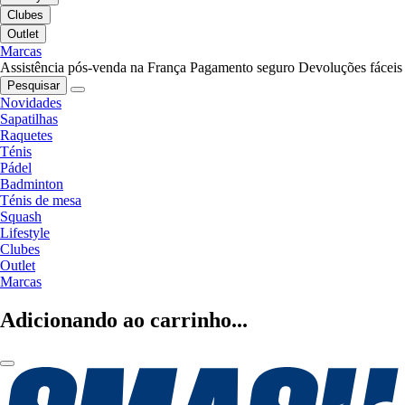
Clubes
Outlet
Marcas
Assistência pós-venda na França
Pagamento seguro
Devoluções fáceis
Pesquisar
Novidades
Sapatilhas
Raquetes
Ténis
Pádel
Badminton
Ténis de mesa
Squash
Lifestyle
Clubes
Outlet
Marcas
Adicionando ao carrinho...