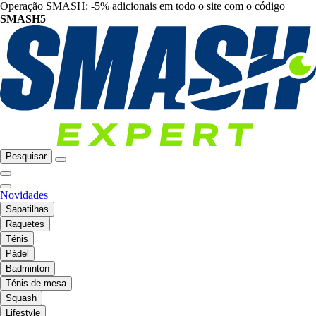
Operação SMASH: -5% adicionais em todo o site com o código
SMASH5
Pesquisar
Novidades
Sapatilhas
Raquetes
Ténis
Pádel
Badminton
Ténis de mesa
Squash
Lifestyle