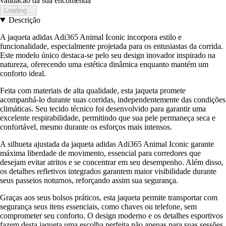
validacao da sua encomenda
Loading...
Descrição
A jaqueta adidas Adi365 Animal Iconic incorpora estilo e
funcionalidade, especialmente projetada para os entusiastas da corrida.
Este modelo único destaca-se pelo seu design inovador inspirado na
natureza, oferecendo uma estética dinâmica enquanto mantém um
conforto ideal.
Feita com materiais de alta qualidade, esta jaqueta promete
acompanhá-lo durante suas corridas, independentemente das condições
climáticas. Seu tecido técnico foi desenvolvido para garantir uma
excelente respirabilidade, permitindo que sua pele permaneça seca e
confortável, mesmo durante os esforços mais intensos.
A silhueta ajustada da jaqueta adidas Adi365 Animal Iconic garante
máxima liberdade de movimento, essencial para corredores que
desejam evitar atritos e se concentrar em seu desempenho. Além disso,
os detalhes refletivos integrados garantem maior visibilidade durante
seus passeios noturnos, reforçando assim sua segurança.
Graças aos seus bolsos práticos, esta jaqueta permite transportar com
segurança seus itens essenciais, como chaves ou telefone, sem
comprometer seu conforto. O design moderno e os detalhes esportivos
fazem desta jaqueta uma escolha perfeita não apenas para suas sessões