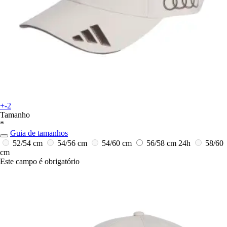
+-2
Tamanho
*
Guia de tamanhos
52/54 cm
54/56 cm
54/60 cm
56/58 cm
24h
58/60
cm
Este campo é obrigatório