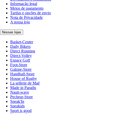
Informação legal
Meios de pagamento
Tarifas e opções de envio
Nota de Privacidade
A nossa loja
Nossas lojas
Basket-Center
Daily Bikers
Direct Running
Direct-Volley
Espace Golf
Foot-Store
Galope-Store
Handball-Store
House of Rugby
La sellerie de Maé
Made in Paradis
Nauti-wave
Pecheur-Store
Sneak'In
Sneakids
Sport is good