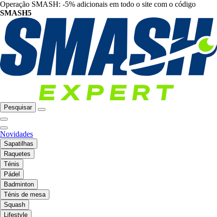
Operação SMASH: -5% adicionais em todo o site com o código
SMASH5
Pesquisar
Novidades
Sapatilhas
Raquetes
Ténis
Pádel
Badminton
Ténis de mesa
Squash
Lifestyle