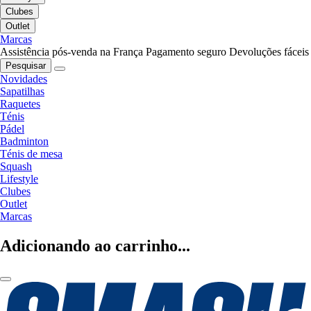
Clubes
Outlet
Marcas
Assistência pós-venda na França
Pagamento seguro
Devoluções fáceis
Pesquisar
Novidades
Sapatilhas
Raquetes
Ténis
Pádel
Badminton
Ténis de mesa
Squash
Lifestyle
Clubes
Outlet
Marcas
Adicionando ao carrinho...