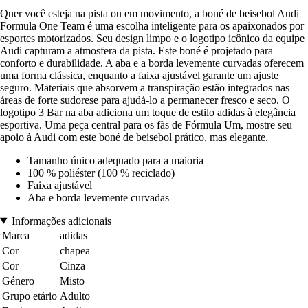
Quer você esteja na pista ou em movimento, a boné de beisebol Audi
Formula One Team é uma escolha inteligente para os apaixonados por
esportes motorizados. Seu design limpo e o logotipo icônico da equipe
Audi capturam a atmosfera da pista. Este boné é projetado para
conforto e durabilidade. A aba e a borda levemente curvadas oferecem
uma forma clássica, enquanto a faixa ajustável garante um ajuste
seguro. Materiais que absorvem a transpiração estão integrados nas
áreas de forte sudorese para ajudá-lo a permanecer fresco e seco. O
logotipo 3 Bar na aba adiciona um toque de estilo adidas à elegância
esportiva. Uma peça central para os fãs de Fórmula Um, mostre seu
apoio à Audi com este boné de beisebol prático, mas elegante.
Tamanho único adequado para a maioria
100 % poliéster (100 % reciclado)
Faixa ajustável
Aba e borda levemente curvadas
Informações adicionais
Marca
adidas
Cor
chapea
Cor
Cinza
Género
Misto
Grupo etário
Adulto