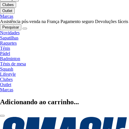
Clubes
Outlet
Marcas
Assistência pós-venda na França
Pagamento seguro
Devoluções fáceis
Pesquisar
Novidades
Sapatilhas
Raquetes
Ténis
Pádel
Badminton
Ténis de mesa
Squash
Lifestyle
Clubes
Outlet
Marcas
Adicionando ao carrinho...