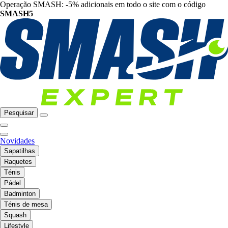
Operação SMASH: -5% adicionais em todo o site com o código
SMASH5
Pesquisar
Novidades
Sapatilhas
Raquetes
Ténis
Pádel
Badminton
Ténis de mesa
Squash
Lifestyle