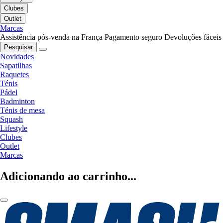
Clubes
Outlet
Marcas
Assistência pós-venda na França
Pagamento seguro
Devoluções fáceis
Pesquisar
Novidades
Sapatilhas
Raquetes
Ténis
Pádel
Badminton
Ténis de mesa
Squash
Lifestyle
Clubes
Outlet
Marcas
Adicionando ao carrinho...