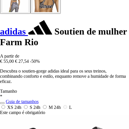
adidas
Soutien de mulher
Farm Rio
A partir de
€ 55,00
€ 27,54
-50%
Descubra o soutien-gorge adidas ideal para os seus treinos,
combinando conforto e estilo, enquanto remove a humidade de forma
eficaz.
Tamanho
*
Guia de tamanhos
XS
24h
S
24h
M
24h
L
Este campo é obrigatório