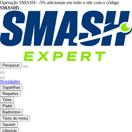
Operação SMASH: -5% adicionais em todo o site com o código
SMASH5
Pesquisar
Novidades
Sapatilhas
Raquetes
Ténis
Pádel
Badminton
Ténis de mesa
Squash
Lifestyle