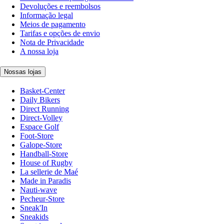
Devoluções e reembolsos
Informação legal
Meios de pagamento
Tarifas e opções de envio
Nota de Privacidade
A nossa loja
Nossas lojas
Basket-Center
Daily Bikers
Direct Running
Direct-Volley
Espace Golf
Foot-Store
Galope-Store
Handball-Store
House of Rugby
La sellerie de Maé
Made in Paradis
Nauti-wave
Pecheur-Store
Sneak'In
Sneakids