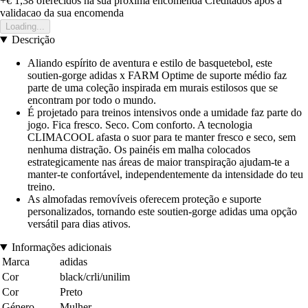
+€ 1,38
oferecidos na sua proxima encomenda
Creditados apos a
validacao da sua encomenda
Loading...
Descrição
Aliando espírito de aventura e estilo de basquetebol, este
soutien-gorge adidas x FARM Optime de suporte médio faz
parte de uma coleção inspirada em murais estilosos que se
encontram por todo o mundo.
É projetado para treinos intensivos onde a umidade faz parte do
jogo. Fica fresco. Seco. Com conforto. A tecnologia
CLIMACOOL afasta o suor para te manter fresco e seco, sem
nenhuma distração. Os painéis em malha colocados
estrategicamente nas áreas de maior transpiração ajudam-te a
manter-te confortável, independentemente da intensidade do teu
treino.
As almofadas removíveis oferecem proteção e suporte
personalizados, tornando este soutien-gorge adidas uma opção
versátil para dias ativos.
Informações adicionais
Marca
adidas
Cor
black/crli/unilim
Cor
Preto
Género
Mulher