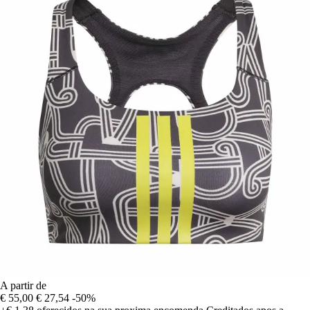
A partir de
€ 55,00
€ 27,54
-50%