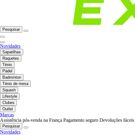
Pesquisar
Novidades
Sapatilhas
Raquetes
Ténis
Pádel
Badminton
Ténis de mesa
Squash
Lifestyle
Clubes
Outlet
Marcas
Assistência pós-venda na França
Pagamento seguro
Devoluções fáceis
Pesquisar
Novidades