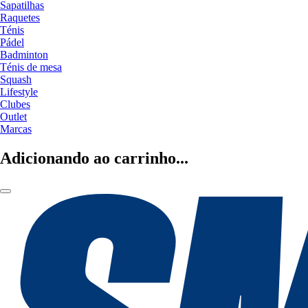
Sapatilhas
Raquetes
Ténis
Pádel
Badminton
Ténis de mesa
Squash
Lifestyle
Clubes
Outlet
Marcas
Adicionando ao carrinho...