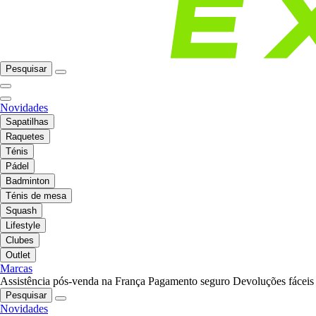
Pesquisar
Novidades
Sapatilhas
Raquetes
Ténis
Pádel
Badminton
Ténis de mesa
Squash
Lifestyle
Clubes
Outlet
Marcas
Assistência pós-venda na França
Pagamento seguro
Devoluções fáceis
Pesquisar
Novidades