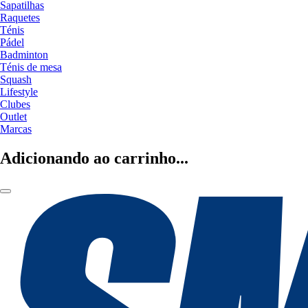
Sapatilhas
Raquetes
Ténis
Pádel
Badminton
Ténis de mesa
Squash
Lifestyle
Clubes
Outlet
Marcas
Adicionando ao carrinho...