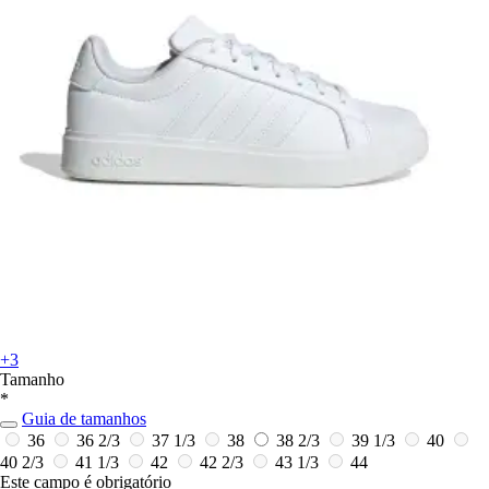
+3
Tamanho
*
Guia de tamanhos
36
36 2/3
37 1/3
38
38 2/3
39 1/3
40
40 2/3
41 1/3
42
42 2/3
43 1/3
44
Este campo é obrigatório