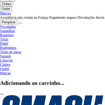
Clubes
Outlet
Marcas
Assistência pós-venda na França
Pagamento seguro
Devoluções fáceis
Pesquisar
Novidades
Sapatilhas
Raquetes
Ténis
Pádel
Badminton
Ténis de mesa
Squash
Lifestyle
Clubes
Outlet
Marcas
Adicionando ao carrinho...