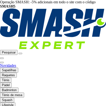
Operação SMASH: -5% adicionais em todo o site com o código
SMASH5
Pesquisar
Novidades
Sapatilhas
Raquetes
Ténis
Pádel
Badminton
Ténis de mesa
Squash
Lifestyle