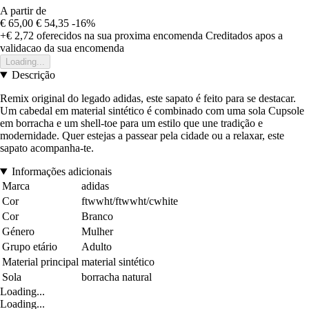
A partir de
€ 65,00
€ 54,35
-16%
+€ 2,72
oferecidos na sua proxima encomenda
Creditados apos a
validacao da sua encomenda
Loading...
Descrição
Remix original do legado adidas, este sapato é feito para se destacar.
Um cabedal em material sintético é combinado com uma sola Cupsole
em borracha e um shell-toe para um estilo que une tradição e
modernidade. Quer estejas a passear pela cidade ou a relaxar, este
sapato acompanha-te.
Informações adicionais
Marca
adidas
Cor
ftwwht/ftwwht/cwhite
Cor
Branco
Género
Mulher
Grupo etário
Adulto
Material principal
material sintético
Sola
borracha natural
Loading...
Loading...