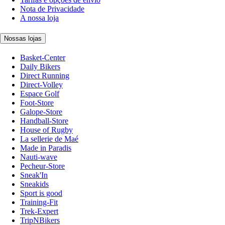
Nota de Privacidade
A nossa loja
Nossas lojas
Basket-Center
Daily Bikers
Direct Running
Direct-Volley
Espace Golf
Foot-Store
Galope-Store
Handball-Store
House of Rugby
La sellerie de Maé
Made in Paradis
Nauti-wave
Pecheur-Store
Sneak'In
Sneakids
Sport is good
Training-Fit
Trek-Expert
TripNBikers