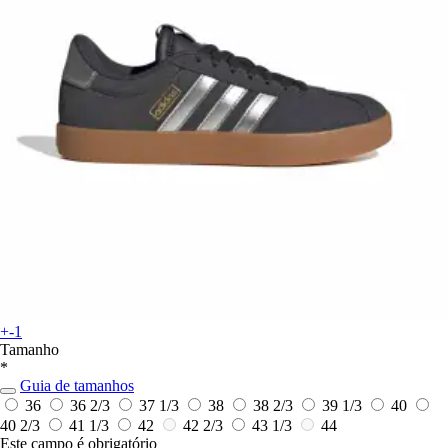
+-1
Tamanho
*
Guia de tamanhos
36
36 2/3
37 1/3
38
38 2/3
39 1/3
40
40 2/3
41 1/3
42
42 2/3
43 1/3
44
Este campo é obrigatório