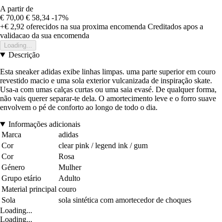
A partir de
€ 70,00
€ 58,34
-17%
+€ 2,92
oferecidos na sua proxima encomenda
Creditados apos a
validacao da sua encomenda
Loading...
Descrição
Esta sneaker adidas exibe linhas limpas. uma parte superior em couro
revestido macio e uma sola exterior vulcanizada de inspiração skate.
Usa-a com umas calças curtas ou uma saia evasé. De qualquer forma,
não vais querer separar-te dela. O amortecimento leve e o forro suave
envolvem o pé de conforto ao longo de todo o dia.
Informações adicionais
Marca
adidas
Cor
clear pink / legend ink / gum
Cor
Rosa
Género
Mulher
Grupo etário
Adulto
Material principal
couro
Sola
sola sintética com amortecedor de choques
Loading...
Loading...