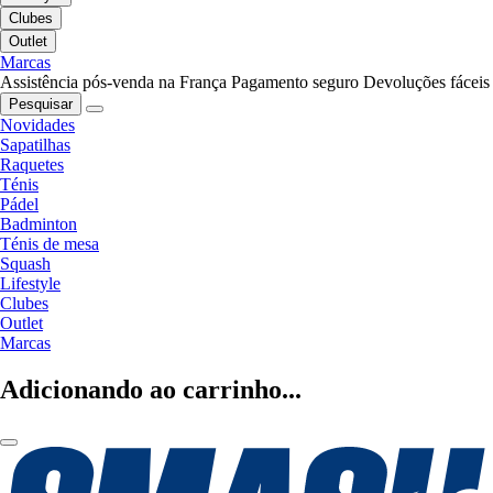
Clubes
Outlet
Marcas
Assistência pós-venda na França
Pagamento seguro
Devoluções fáceis
Pesquisar
Novidades
Sapatilhas
Raquetes
Ténis
Pádel
Badminton
Ténis de mesa
Squash
Lifestyle
Clubes
Outlet
Marcas
Adicionando ao carrinho...