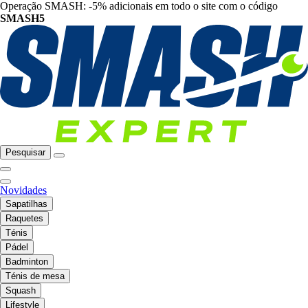
Operação SMASH: -5% adicionais em todo o site com o código
SMASH5
Pesquisar
Novidades
Sapatilhas
Raquetes
Ténis
Pádel
Badminton
Ténis de mesa
Squash
Lifestyle