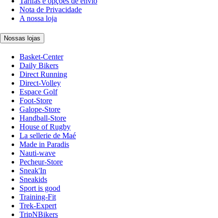
Tarifas e opções de envio
Nota de Privacidade
A nossa loja
Nossas lojas
Basket-Center
Daily Bikers
Direct Running
Direct-Volley
Espace Golf
Foot-Store
Galope-Store
Handball-Store
House of Rugby
La sellerie de Maé
Made in Paradis
Nauti-wave
Pecheur-Store
Sneak'In
Sneakids
Sport is good
Training-Fit
Trek-Expert
TripNBikers