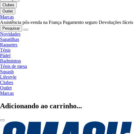
Clubes
Outlet
Marcas
Assistência pós-venda na França
Pagamento seguro
Devoluções fáceis
Pesquisar
Novidades
Sapatilhas
Raquetes
Ténis
Pádel
Badminton
Ténis de mesa
Squash
Lifestyle
Clubes
Outlet
Marcas
Adicionando ao carrinho...