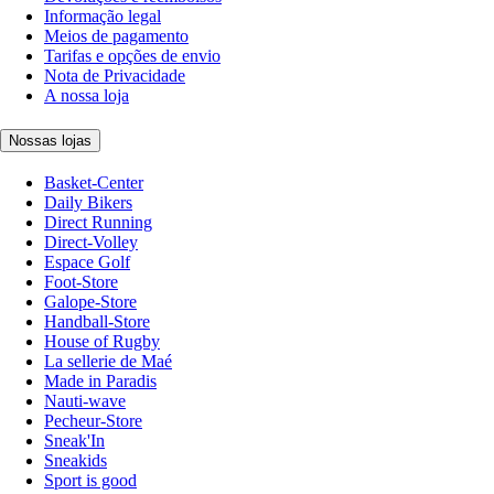
Informação legal
Meios de pagamento
Tarifas e opções de envio
Nota de Privacidade
A nossa loja
Nossas lojas
Basket-Center
Daily Bikers
Direct Running
Direct-Volley
Espace Golf
Foot-Store
Galope-Store
Handball-Store
House of Rugby
La sellerie de Maé
Made in Paradis
Nauti-wave
Pecheur-Store
Sneak'In
Sneakids
Sport is good