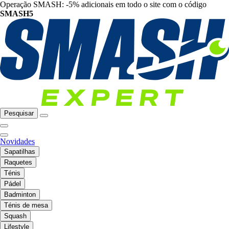
Operação SMASH: -5% adicionais em todo o site com o código
SMASH5
Pesquisar
Novidades
Sapatilhas
Raquetes
Ténis
Pádel
Badminton
Ténis de mesa
Squash
Lifestyle