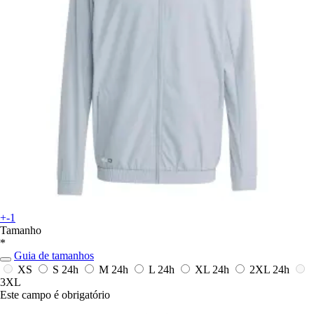
+-1
Tamanho
*
Guia de tamanhos
XS
S
24h
M
24h
L
24h
XL
24h
2XL
24h
3XL
Este campo é obrigatório