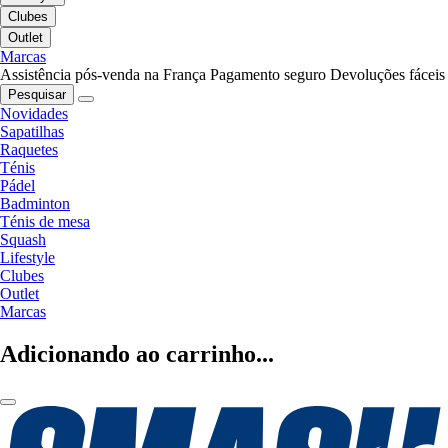
Clubes
Outlet
Marcas
Assistência pós-venda na França
Pagamento seguro
Devoluções fáceis
Pesquisar
Novidades
Sapatilhas
Raquetes
Ténis
Pádel
Badminton
Ténis de mesa
Squash
Lifestyle
Clubes
Outlet
Marcas
Adicionando ao carrinho...