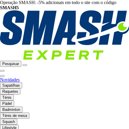
Operação SMASH: -5% adicionais em todo o site com o código
SMASH5
Pesquisar
Novidades
Sapatilhas
Raquetes
Ténis
Pádel
Badminton
Ténis de mesa
Squash
Lifestyle