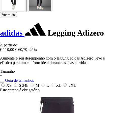
Ver mais
adidas
Legging Adizero
A partir de
€ 110,00
€ 60,79
-45%
Aumente o seu desempenho com o legging adidas Adizero, leve e
elástico para um conforto ideal durante as suas corridas.
Tamanho
*
Guia de tamanhos
XS
S
24h
M
L
XL
2XL
Este campo é obrigatório