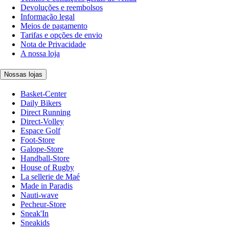
Devoluções e reembolsos
Informação legal
Meios de pagamento
Tarifas e opções de envio
Nota de Privacidade
A nossa loja
Nossas lojas
Basket-Center
Daily Bikers
Direct Running
Direct-Volley
Espace Golf
Foot-Store
Galope-Store
Handball-Store
House of Rugby
La sellerie de Maé
Made in Paradis
Nauti-wave
Pecheur-Store
Sneak'In
Sneakids