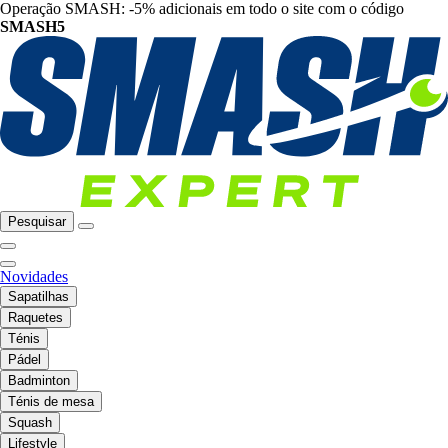
Operação SMASH: -5% adicionais em todo o site com o código
SMASH5
Pesquisar
Novidades
Sapatilhas
Raquetes
Ténis
Pádel
Badminton
Ténis de mesa
Squash
Lifestyle