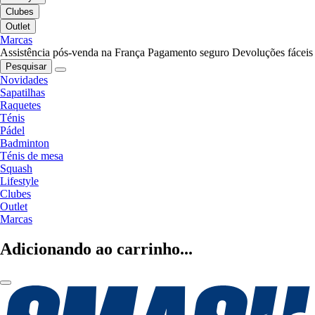
Clubes
Outlet
Marcas
Assistência pós-venda na França
Pagamento seguro
Devoluções fáceis
Pesquisar
Novidades
Sapatilhas
Raquetes
Ténis
Pádel
Badminton
Ténis de mesa
Squash
Lifestyle
Clubes
Outlet
Marcas
Adicionando ao carrinho...