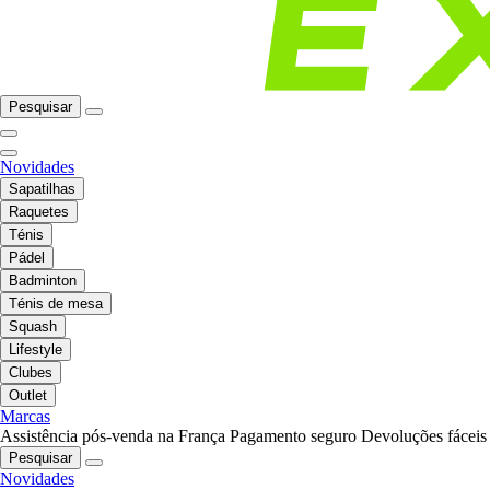
Pesquisar
Novidades
Sapatilhas
Raquetes
Ténis
Pádel
Badminton
Ténis de mesa
Squash
Lifestyle
Clubes
Outlet
Marcas
Assistência pós-venda na França
Pagamento seguro
Devoluções fáceis
Pesquisar
Novidades