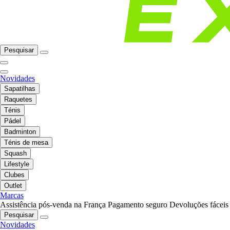
Pesquisar
Novidades
Sapatilhas
Raquetes
Ténis
Pádel
Badminton
Ténis de mesa
Squash
Lifestyle
Clubes
Outlet
Marcas
Assistência pós-venda na França
Pagamento seguro
Devoluções fáceis
Pesquisar
Novidades