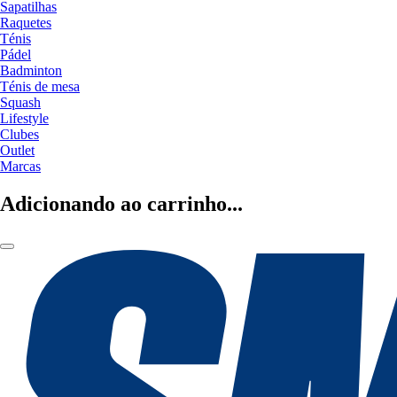
Sapatilhas
Raquetes
Ténis
Pádel
Badminton
Ténis de mesa
Squash
Lifestyle
Clubes
Outlet
Marcas
Adicionando ao carrinho...