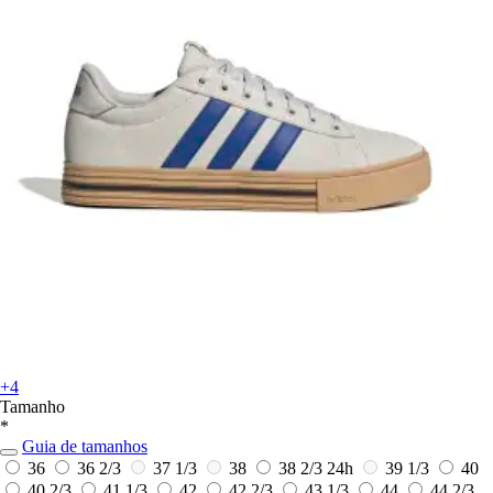
+4
Tamanho
*
Guia de tamanhos
36
36 2/3
37 1/3
38
38 2/3
24h
39 1/3
40
40 2/3
41 1/3
42
42 2/3
43 1/3
44
44 2/3