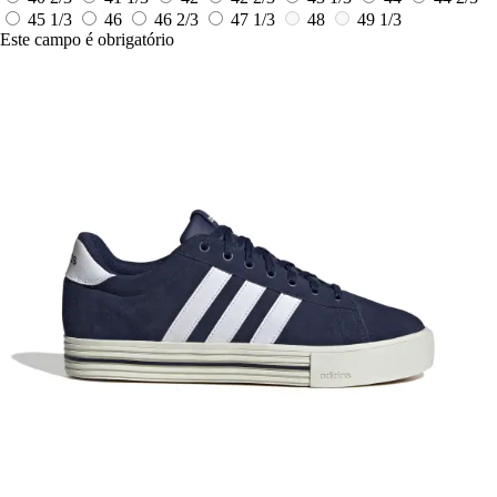
45 1/3
46
46 2/3
47 1/3
48
49 1/3
Este campo é obrigatório