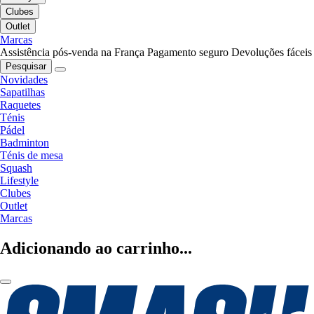
Clubes
Outlet
Marcas
Assistência pós-venda na França
Pagamento seguro
Devoluções fáceis
Pesquisar
Novidades
Sapatilhas
Raquetes
Ténis
Pádel
Badminton
Ténis de mesa
Squash
Lifestyle
Clubes
Outlet
Marcas
Adicionando ao carrinho...