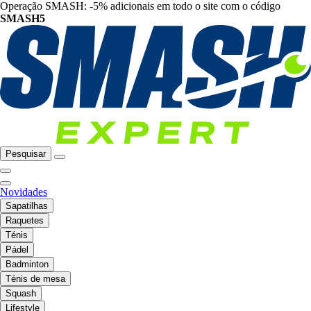
Operação SMASH: -5% adicionais em todo o site com o código
SMASH5
Pesquisar
Novidades
Sapatilhas
Raquetes
Ténis
Pádel
Badminton
Ténis de mesa
Squash
Lifestyle