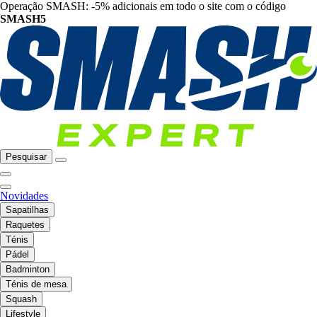
Operação SMASH: -5% adicionais em todo o site com o código
SMASH5
Pesquisar
Novidades
Sapatilhas
Raquetes
Ténis
Pádel
Badminton
Ténis de mesa
Squash
Lifestyle