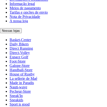
Informação legal
Meios de pagamento
Tarifas e opções de envio
Nota de Privacidade
A nossa loja
Nossas lojas
Basket-Center
Daily Bikers
Direct Running
Direct-Volley
Espace Golf
Foot-Store
Galope-Store
Handball-Store
House of Rugby
La sellerie de Maé
Made in Paradis
Nauti-wave
Pecheur-Store
Sneak'In
Sneakids
Sport is good