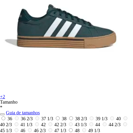
+2
Tamanho
*
Guia de tamanhos
36
36 2/3
37 1/3
38
38 2/3
39 1/3
40
40 2/3
41 1/3
42
42 2/3
43 1/3
44
44 2/3
45 1/3
46
46 2/3
47 1/3
48
49 1/3