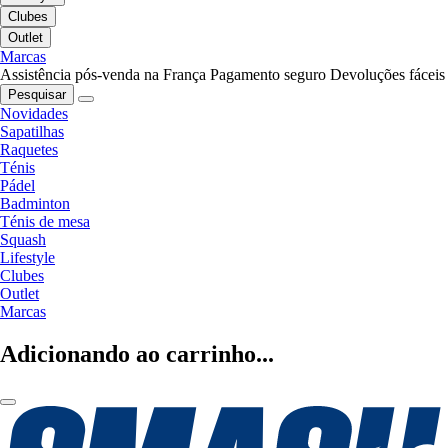
Clubes
Outlet
Marcas
Assistência pós-venda na França
Pagamento seguro
Devoluções fáceis
Pesquisar
Novidades
Sapatilhas
Raquetes
Ténis
Pádel
Badminton
Ténis de mesa
Squash
Lifestyle
Clubes
Outlet
Marcas
Adicionando ao carrinho...