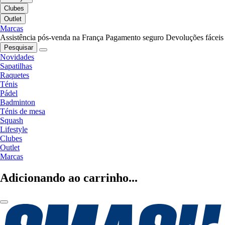
Clubes
Outlet
Marcas
Assistência pós-venda na França
Pagamento seguro
Devoluções fáceis
Pesquisar
Novidades
Sapatilhas
Raquetes
Ténis
Pádel
Badminton
Ténis de mesa
Squash
Lifestyle
Clubes
Outlet
Marcas
Adicionando ao carrinho...