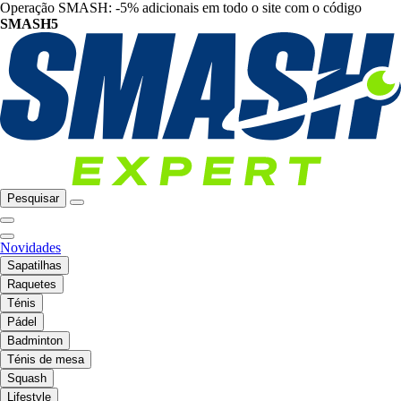
Operação SMASH: -5% adicionais em todo o site com o código
SMASH5
Pesquisar
Novidades
Sapatilhas
Raquetes
Ténis
Pádel
Badminton
Ténis de mesa
Squash
Lifestyle