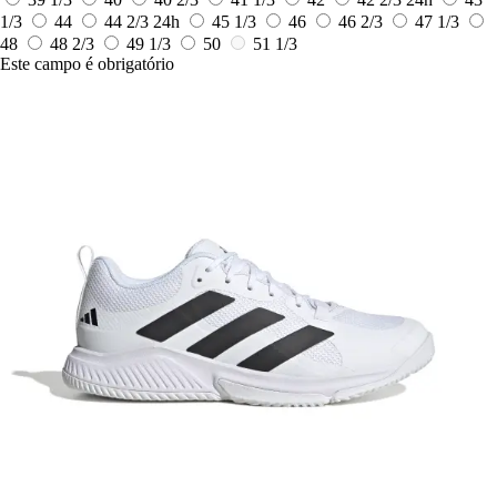
1/3
44
44 2/3
24h
45 1/3
46
46 2/3
47 1/3
48
48 2/3
49 1/3
50
51 1/3
Este campo é obrigatório