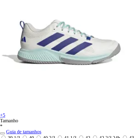
+5
Tamanho
*
Guia de tamanhos
39 1/3
40
40 2/3
41 1/3
42
42 2/3
24h
43