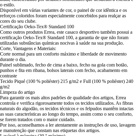
o estilo.
Disponível em várias variantes de cor, o painel de cor idêntica e os
reforços coloridos foram especialmente concebidos para realçar as
cores do seu clube.
Certificação Oeko-Tex® Standard 100
Como outros produtos Errea, este casaco desportivo também possui a
certificação Oeko-Tex® Standard 100, a garantia de que não foram
utilizadas substâncias químicas nocivas à saúde na sua produção.
Corte, Vantagens e Materiais:
Corte normal para um conforto máximo e liberdade de movimento
durante o dia.
Painel sublimado, fecho de cima a baixo, fecho na gola com botão,
punhos e fita em ribana, bolsos laterais com fecho, acabamento em
contraste
Tecido Piqué (100 % poliéster) 215 g/m2 e Full (100 % poliéster) 240
g/m2
Limpeza do artigo
Para garantir os mais altos padrões de qualidade dos artigos, Errea
controla e verifica rigorosamente todos os tecidos utilizados. As fibras
naturais do algodão, os tecidos técnicos e os felpudos mantêm intactas
as suas características ao longo do tempo, assim como o seu conforto,
se forem tratados com o maior cuidado.
Por isso, aconselhamos a ler atentamente as instruções de uso, lavagem
e manutenção que constam nas etiquetas dos artigos.
Lavável à máquina (30 ° máximo)