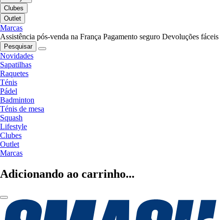
Clubes
Outlet
Marcas
Assistência pós-venda na França
Pagamento seguro
Devoluções fáceis
Pesquisar
Novidades
Sapatilhas
Raquetes
Ténis
Pádel
Badminton
Ténis de mesa
Squash
Lifestyle
Clubes
Outlet
Marcas
Adicionando ao carrinho...