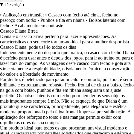
Descrição
• Aplicação em transfer • Casaco com fecho até cima, fecho no
pescoço com botão • Punhos e fita em ribana • Bolsos laterais com
fecho • Acabamento em contraste
Casaco Diana Errea
Diana é o casaco Errea perfeito para lazer e apresentações. As
características do seu corte tornam-no ideal para a mulher desportista.
Casaco Diana: pode usá-lo todos os dias
Independentemente do desporto que pratica, o casaco com fecho Diana
é perfeito para usar antes e depois dos jogos, para ir ao treino ou para o
lazer fora do campo. As vantagens deste casaco com fecho e gola alta
são certamente a respirabilidade, o isolamento térmico, a conservação
do calor e a liberdade de movimento.
Por dentro, é peletizado para garantir calor e conforto; por fora, é semi-
brilhante e extremamente robusto. Fecho frontal de cima a baixo, fecho
na gola com botão, punhos e fita em ribana asseguram um ajuste
perfeito. Os bolsos laterais com fecho permitem ter os seus objetos
mais importantes sempre à mão. Não se esqueça de que Diana é um
produto que se caracteriza, principalmente, pela elegância e estética
moderna proporcionada pela faixa frontal impressa por sublimação. A
aplicação dos reforços no torso e nas mangas permite exibir com
orgulho as cores da sua equipa.
Um produto ideal para todos os que procuram um visual moderno e
atual, caracterizado por detalhes sofisticados que destacam a estética e