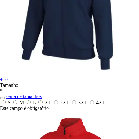
+10
Tamanho
*
Guia de tamanhos
S
M
L
XL
2XL
3XL
4XL
Este campo é obrigatório