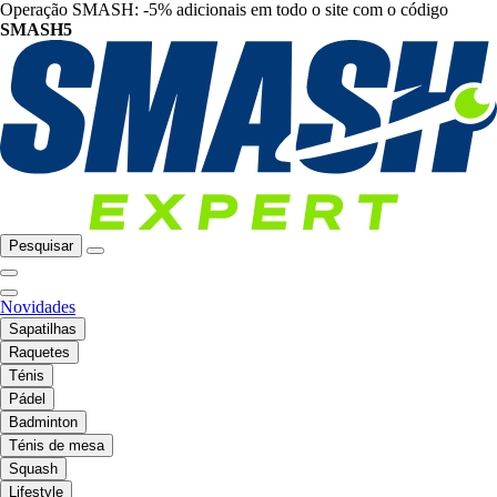
Operação SMASH: -5% adicionais em todo o site com o código
SMASH5
Pesquisar
Novidades
Sapatilhas
Raquetes
Ténis
Pádel
Badminton
Ténis de mesa
Squash
Lifestyle