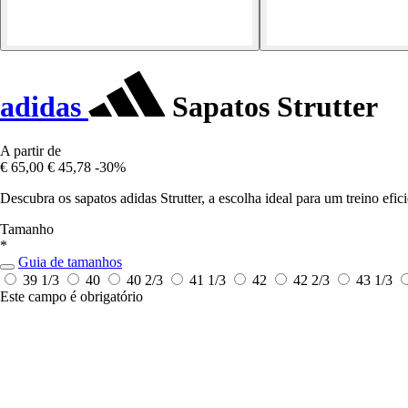
adidas
Sapatos Strutter
A partir de
€ 65,00
€ 45,78
-30%
Descubra os sapatos adidas Strutter, a escolha ideal para um treino efic
Tamanho
*
Guia de tamanhos
39 1/3
40
40 2/3
41 1/3
42
42 2/3
43 1/3
Este campo é obrigatório