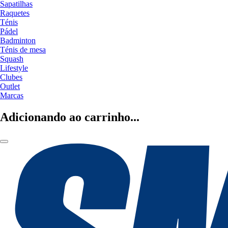
Sapatilhas
Raquetes
Ténis
Pádel
Badminton
Ténis de mesa
Squash
Lifestyle
Clubes
Outlet
Marcas
Adicionando ao carrinho...