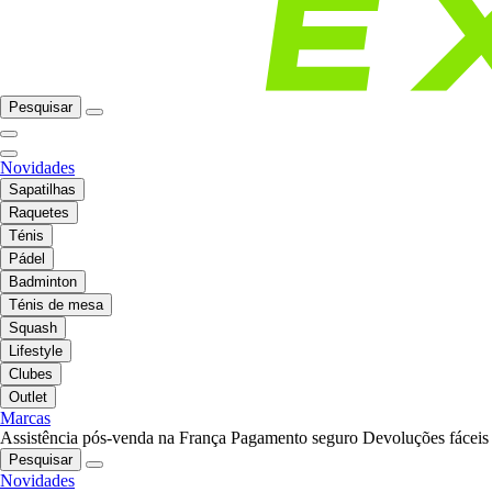
Pesquisar
Novidades
Sapatilhas
Raquetes
Ténis
Pádel
Badminton
Ténis de mesa
Squash
Lifestyle
Clubes
Outlet
Marcas
Assistência pós-venda na França
Pagamento seguro
Devoluções fáceis
Pesquisar
Novidades