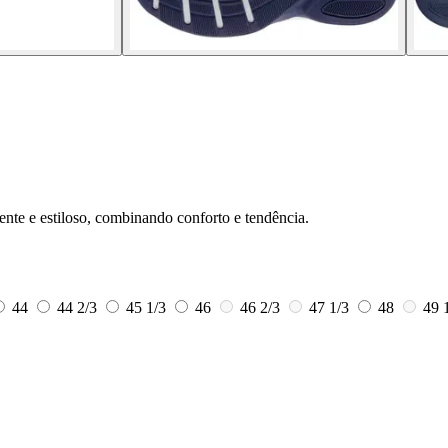
iente e estiloso, combinando conforto e tendência.
44
44 2/3
45 1/3
46
46 2/3
47 1/3
48
49 