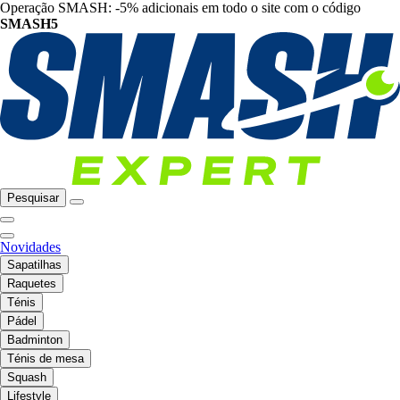
Operação SMASH: -5% adicionais em todo o site com o código
SMASH5
Pesquisar
Novidades
Sapatilhas
Raquetes
Ténis
Pádel
Badminton
Ténis de mesa
Squash
Lifestyle