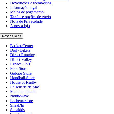
Devoluções e reembolsos
Informação legal
Meios de pagamento
Tarifas e opções de envio
Nota de Privacidade
A nossa loja
Nossas lojas
Basket-Center
Daily Bikers
Direct Running
Direct-Volley
Espace Golf
Foot-Store
Galope-Store
Handball-Store
House of Rugby
La sellerie de Maé
Made in Paradis
Nauti-wave
Pecheur-Store
Sneak'In
Sneakids