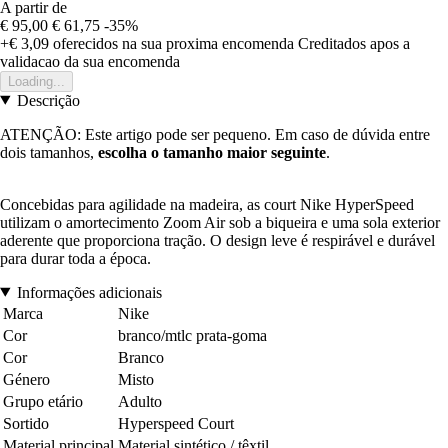
A partir de
€ 95,00
€ 61,75
-35%
+€ 3,09
oferecidos na sua proxima encomenda
Creditados apos a
validacao da sua encomenda
Loading...
Descrição
ATENÇÃO: Este artigo pode ser pequeno. Em caso de dúvida entre
dois tamanhos,
escolha o tamanho maior seguinte
.
Concebidas para agilidade na madeira, as court Nike HyperSpeed
utilizam o amortecimento Zoom Air sob a biqueira e uma sola exterior
aderente que proporciona tração. O design leve é respirável e durável
para durar toda a época.
Informações adicionais
Marca
Nike
Cor
branco/mtlc prata-goma
Cor
Branco
Género
Misto
Grupo etário
Adulto
Sortido
Hyperspeed Court
Material principal
Material sintético / têxtil