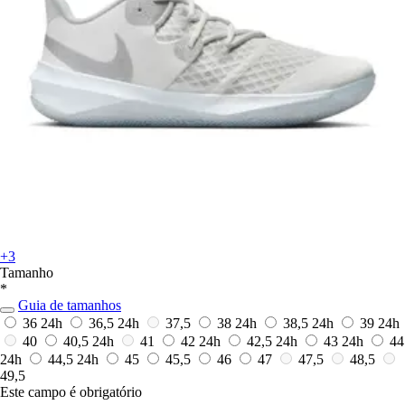
+3
Tamanho
*
Guia de tamanhos
36
24h
36,5
24h
37,5
38
24h
38,5
24h
39
24h
40
40,5
24h
41
42
24h
42,5
24h
43
24h
44
24h
44,5
24h
45
45,5
46
47
47,5
48,5
49,5
Este campo é obrigatório