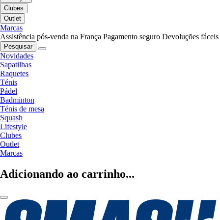
Clubes
Outlet
Marcas
Assistência pós-venda na França
Pagamento seguro
Devoluções fáceis
Pesquisar
Novidades
Sapatilhas
Raquetes
Ténis
Pádel
Badminton
Ténis de mesa
Squash
Lifestyle
Clubes
Outlet
Marcas
Adicionando ao carrinho...