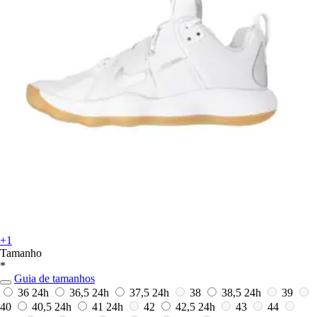
+1
Tamanho
*
Guia de tamanhos
36
24h
36,5
24h
37,5
24h
38
38,5
24h
39
40
40,5
24h
41
24h
42
42,5
24h
43
44