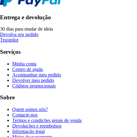
Entrega e devolução
30 dias para mudar de ideia
Devolva seu pedido
Trustpilot
Serviços
Minha conta
Centro de ajuda
Acompanhar meu pedido
Devolver meu pedido
Códigos promocionais
Sobre
Quem somos nós?
Contacte-nos
Termos e condições gerais de venda
Devoluções e reembolsos
Informação legal
Meios de pagamento