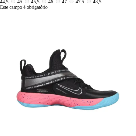
44,5
45
45,5
46
47
47,5
48,5
Este campo é obrigatório