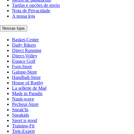
Tarifas e opções de envio
Nota de Privacidade
A nossa loja
Nossas lojas
Basket-Center
Daily Bikers
Direct Running
Direct-Volley
Espace Golf
Foot-Store
Galope-Store
Handball-Store
House of Rugby
La sellerie de Maé
Made in Paradis
Nauti-wave
Pecheur-Store
Sneak'In
Sneakids
Sport is good
Training-Fit
Trek-Expert