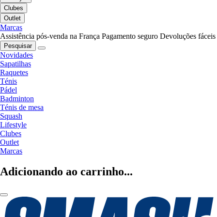
Clubes
Outlet
Marcas
Assistência pós-venda na França
Pagamento seguro
Devoluções fáceis
Pesquisar
Novidades
Sapatilhas
Raquetes
Ténis
Pádel
Badminton
Ténis de mesa
Squash
Lifestyle
Clubes
Outlet
Marcas
Adicionando ao carrinho...