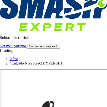
Subtotal do carrinho
Ver meu carrinho
Continuar comprando
Loading...
Início
/
Calçado Nike React HYPERSET