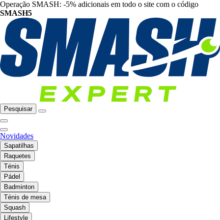
Operação SMASH: -5% adicionais em todo o site com o código
SMASH5
Pesquisar
Novidades
Sapatilhas
Raquetes
Ténis
Pádel
Badminton
Ténis de mesa
Squash
Lifestyle