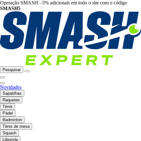
Operação SMASH: -5% adicionais em todo o site com o código
SMASH5
Pesquisar
Novidades
Sapatilhas
Raquetes
Ténis
Pádel
Badminton
Ténis de mesa
Squash
Lifestyle