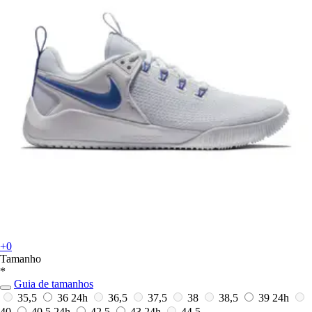
+0
Tamanho
*
Guia de tamanhos
35,5
36
24h
36,5
37,5
38
38,5
39
24h
40
40,5
24h
42,5
43
24h
44,5