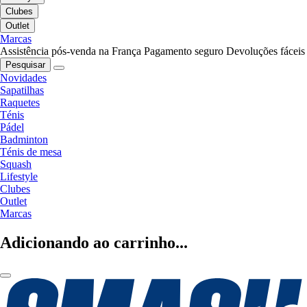
Clubes
Outlet
Marcas
Assistência pós-venda na França
Pagamento seguro
Devoluções fáceis
Pesquisar
Novidades
Sapatilhas
Raquetes
Ténis
Pádel
Badminton
Ténis de mesa
Squash
Lifestyle
Clubes
Outlet
Marcas
Adicionando ao carrinho...