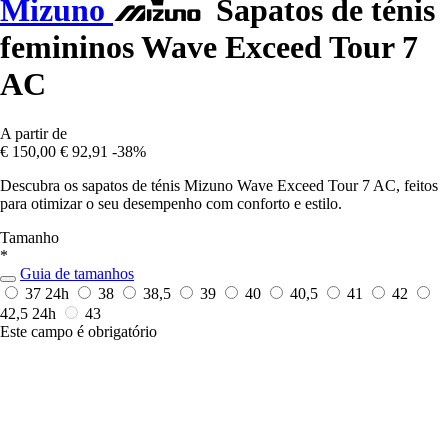
Mizuno
Sapatos de ténis
femininos Wave Exceed Tour 7
AC
A partir de
€ 150,00
€ 92,91
-38%
Descubra os sapatos de ténis Mizuno Wave Exceed Tour 7 AC, feitos
para otimizar o seu desempenho com conforto e estilo.
Tamanho
*
Guia de tamanhos
37
24h
38
38,5
39
40
40,5
41
42
42,5
24h
43
Este campo é obrigatório