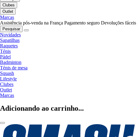
Clubes
Outlet
Marcas
Assistência pós-venda na França
Pagamento seguro
Devoluções fáceis
Pesquisar
Novidades
Sapatilhas
Raquetes
Ténis
Pádel
Badminton
Ténis de mesa
Squash
Lifestyle
Clubes
Outlet
Marcas
Adicionando ao carrinho...