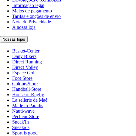
Informação legal
Meios de pagamento
Tarifas e opções de envio
Nota de Privacidade
A nossa loja
Nossas lojas
Basket-Center
Daily Bikers
Direct Running
Direct-Volley
Espace Golf
Foot-Store
Galope-Store
Handball-Store
House of Rugby
La sellerie de Maé
Made in Paradis
Nauti-wave
Pecheur-Store
Sneak'In
Sneakids
Sport is good