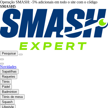
Operação SMASH: -5% adicionais em todo o site com o código
SMASH5
Pesquisar
Novidades
Sapatilhas
Raquetes
Ténis
Pádel
Badminton
Ténis de mesa
Squash
Lifestyle