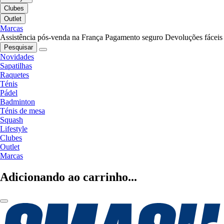
Clubes
Outlet
Marcas
Assistência pós-venda na França
Pagamento seguro
Devoluções fáceis
Pesquisar
Novidades
Sapatilhas
Raquetes
Ténis
Pádel
Badminton
Ténis de mesa
Squash
Lifestyle
Clubes
Outlet
Marcas
Adicionando ao carrinho...