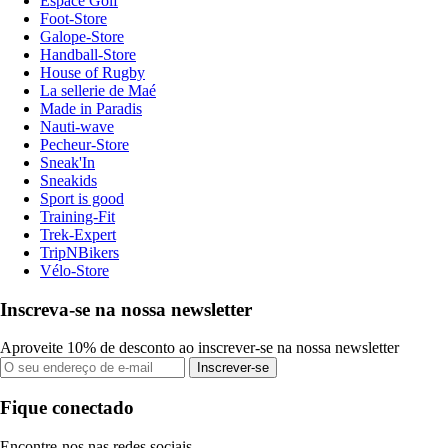
Espace Golf
Foot-Store
Galope-Store
Handball-Store
House of Rugby
La sellerie de Maé
Made in Paradis
Nauti-wave
Pecheur-Store
Sneak'In
Sneakids
Sport is good
Training-Fit
Trek-Expert
TripNBikers
Vélo-Store
Inscreva-se na nossa newsletter
Aproveite 10% de desconto ao inscrever-se na nossa newsletter
Inscrever-se
Fique conectado
Encontre-nos nas redes sociais