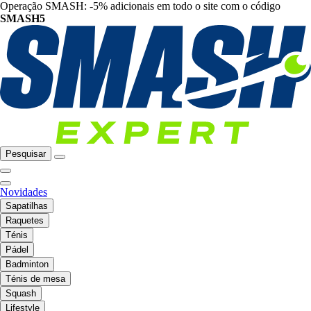
Operação SMASH: -5% adicionais em todo o site com o código
SMASH5
Pesquisar
Novidades
Sapatilhas
Raquetes
Ténis
Pádel
Badminton
Ténis de mesa
Squash
Lifestyle