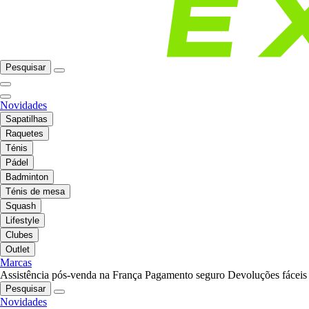
Pesquisar
Novidades
Sapatilhas
Raquetes
Ténis
Pádel
Badminton
Ténis de mesa
Squash
Lifestyle
Clubes
Outlet
Marcas
Assistência pós-venda na França
Pagamento seguro
Devoluções fáceis
Pesquisar
Novidades