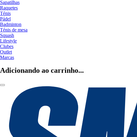
Sapatilhas
Raquetes
Ténis
Pádel
Badminton
Ténis de mesa
Squash
Lifestyle
Clubes
Outlet
Marcas
Adicionando ao carrinho...