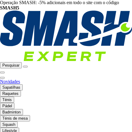
Operação SMASH: -5% adicionais em todo o site com o código
SMASH5
Pesquisar
Novidades
Sapatilhas
Raquetes
Ténis
Pádel
Badminton
Ténis de mesa
Squash
Lifestyle