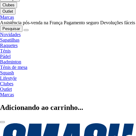
Clubes
Outlet
Marcas
Assistência pós-venda na França
Pagamento seguro
Devoluções fáceis
Pesquisar
Novidades
Sapatilhas
Raquetes
Ténis
Pádel
Badminton
Ténis de mesa
Squash
Lifestyle
Clubes
Outlet
Marcas
Adicionando ao carrinho...