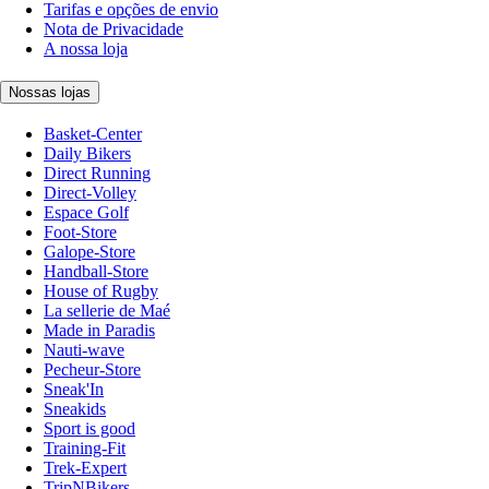
Tarifas e opções de envio
Nota de Privacidade
A nossa loja
Nossas lojas
Basket-Center
Daily Bikers
Direct Running
Direct-Volley
Espace Golf
Foot-Store
Galope-Store
Handball-Store
House of Rugby
La sellerie de Maé
Made in Paradis
Nauti-wave
Pecheur-Store
Sneak'In
Sneakids
Sport is good
Training-Fit
Trek-Expert
TripNBikers