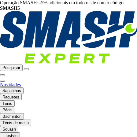
Operação SMASH: -5% adicionais em todo o site com o código
SMASH5
Pesquisar
Novidades
Sapatilhas
Raquetes
Ténis
Pádel
Badminton
Ténis de mesa
Squash
Lifestyle