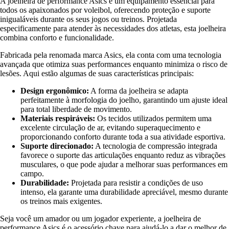
A joelheira de performance Asics é um equipamento essencial para
todos os apaixonados por voleibol, oferecendo proteção e suporte
inigualáveis durante os seus jogos ou treinos. Projetada
especificamente para atender às necessidades dos atletas, esta joelheira
combina conforto e funcionalidade.
Fabricada pela renomada marca Asics, ela conta com uma tecnologia
avançada que otimiza suas performances enquanto minimiza o risco de
lesões. Aqui estão algumas de suas características principais:
Design ergonômico:
A forma da joelheira se adapta
perfeitamente à morfologia do joelho, garantindo um ajuste ideal
para total liberdade de movimento.
Materiais respiráveis:
Os tecidos utilizados permitem uma
excelente circulação de ar, evitando superaquecimento e
proporcionando conforto durante toda a sua atividade esportiva.
Suporte direcionado:
A tecnologia de compressão integrada
favorece o suporte das articulações enquanto reduz as vibrações
musculares, o que pode ajudar a melhorar suas performances em
campo.
Durabilidade:
Projetada para resistir a condições de uso
intenso, ela garante uma durabilidade apreciável, mesmo durante
os treinos mais exigentes.
Seja você um amador ou um jogador experiente, a joelheira de
performance Asics é o acessório chave para ajudá-lo a dar o melhor de