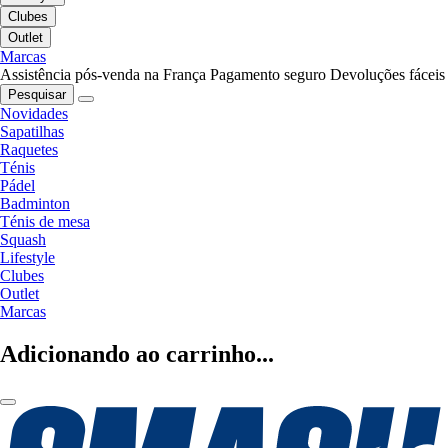
Clubes
Outlet
Marcas
Assistência pós-venda na França
Pagamento seguro
Devoluções fáceis
Pesquisar
Novidades
Sapatilhas
Raquetes
Ténis
Pádel
Badminton
Ténis de mesa
Squash
Lifestyle
Clubes
Outlet
Marcas
Adicionando ao carrinho...