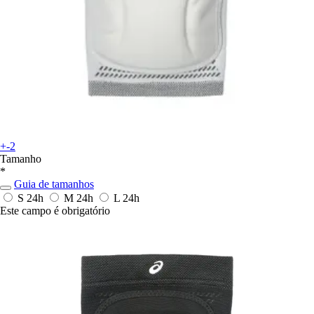
+-2
Tamanho
*
Guia de tamanhos
S
24h
M
24h
L
24h
Este campo é obrigatório