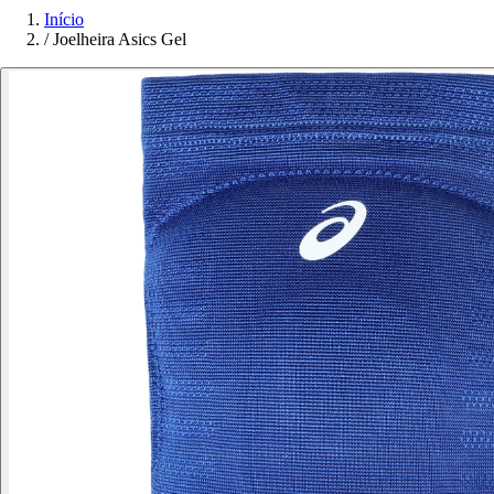
Início
/
Joelheira Asics Gel