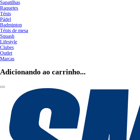
Sapatilhas
Raquetes
Ténis
Pádel
Badminton
Ténis de mesa
Squash
Lifestyle
Clubes
Outlet
Marcas
Adicionando ao carrinho...