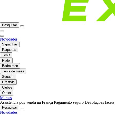
Pesquisar
Novidades
Sapatilhas
Raquetes
Ténis
Pádel
Badminton
Ténis de mesa
Squash
Lifestyle
Clubes
Outlet
Marcas
Assistência pós-venda na França
Pagamento seguro
Devoluções fáceis
Pesquisar
Novidades