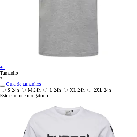
+1
Tamanho
*
Guia de tamanhos
S
24h
M
24h
L
24h
XL
24h
2XL
24h
Este campo é obrigatório