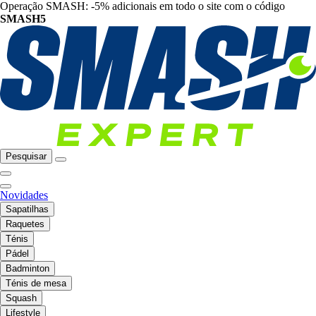
Operação SMASH: -5% adicionais em todo o site com o código
SMASH5
Pesquisar
Novidades
Sapatilhas
Raquetes
Ténis
Pádel
Badminton
Ténis de mesa
Squash
Lifestyle