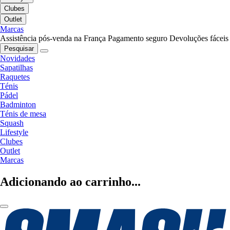
Clubes
Outlet
Marcas
Assistência pós-venda na França
Pagamento seguro
Devoluções fáceis
Pesquisar
Novidades
Sapatilhas
Raquetes
Ténis
Pádel
Badminton
Ténis de mesa
Squash
Lifestyle
Clubes
Outlet
Marcas
Adicionando ao carrinho...