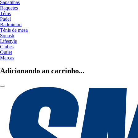
Sapatilhas
Raquetes
Ténis
Pádel
Badminton
Ténis de mesa
Squash
Lifestyle
Clubes
Outlet
Marcas
Adicionando ao carrinho...