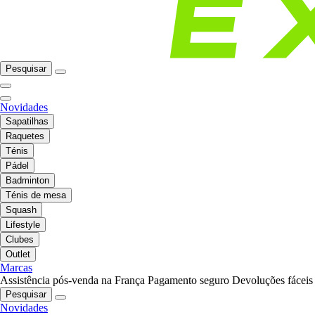
Pesquisar
Novidades
Sapatilhas
Raquetes
Ténis
Pádel
Badminton
Ténis de mesa
Squash
Lifestyle
Clubes
Outlet
Marcas
Assistência pós-venda na França
Pagamento seguro
Devoluções fáceis
Pesquisar
Novidades