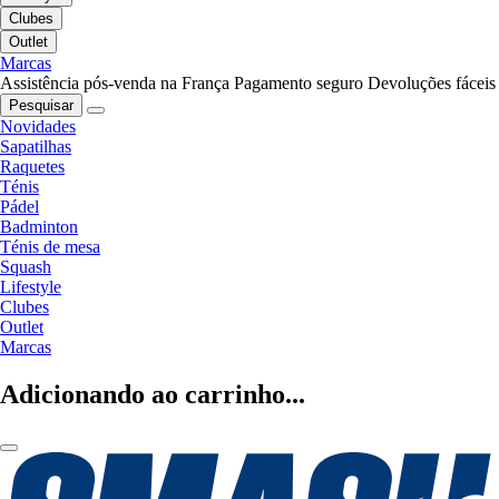
Clubes
Outlet
Marcas
Assistência pós-venda na França
Pagamento seguro
Devoluções fáceis
Pesquisar
Novidades
Sapatilhas
Raquetes
Ténis
Pádel
Badminton
Ténis de mesa
Squash
Lifestyle
Clubes
Outlet
Marcas
Adicionando ao carrinho...