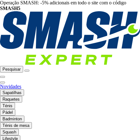
Operação SMASH: -5% adicionais em todo o site com o código
SMASH5
Pesquisar
Novidades
Sapatilhas
Raquetes
Ténis
Pádel
Badminton
Ténis de mesa
Squash
Lifestyle