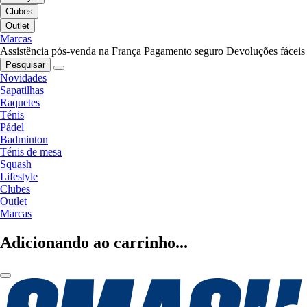
Clubes
Outlet
Marcas
Assistência pós-venda na França
Pagamento seguro
Devoluções fáceis
Pesquisar
Novidades
Sapatilhas
Raquetes
Ténis
Pádel
Badminton
Ténis de mesa
Squash
Lifestyle
Clubes
Outlet
Marcas
Adicionando ao carrinho...