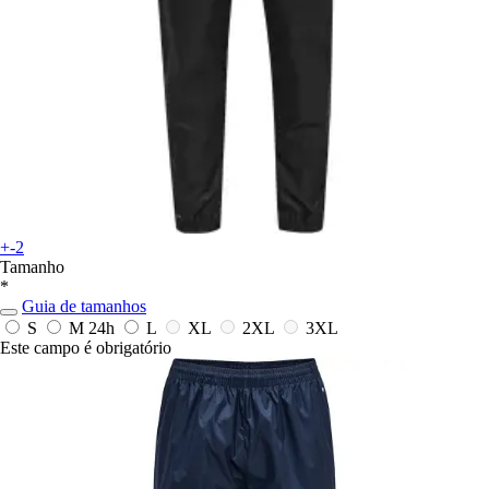
+-2
Tamanho
*
Guia de tamanhos
S
M
24h
L
XL
2XL
3XL
Este campo é obrigatório