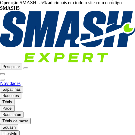
Operação SMASH: -5% adicionais em todo o site com o código
SMASH5
Pesquisar
Novidades
Sapatilhas
Raquetes
Ténis
Pádel
Badminton
Ténis de mesa
Squash
Lifestyle